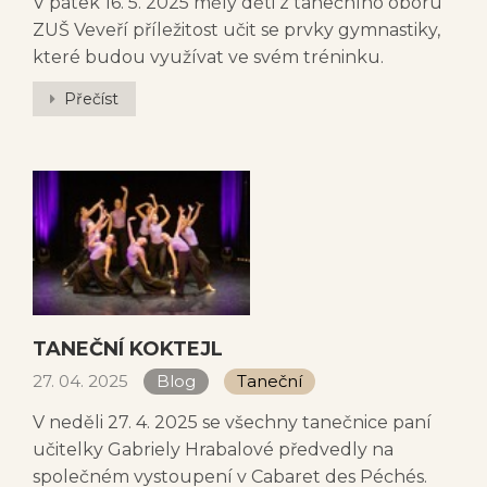
V pátek 16. 5. 2025 měly děti z tanečního oboru
ZUŠ Veveří příležitost učit se prvky gymnastiky,
které budou využívat ve svém tréninku.
Přečíst
TANEČNÍ KOKTEJL
27. 04. 2025
Blog
Taneční
V neděli 27. 4. 2025 se všechny tanečnice paní
učitelky Gabriely Hrabalové předvedly na
společném vystoupení v Cabaret des Péchés.