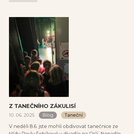
Z TANEČNÍHO ZÁKULISÍ
10. 06. 2025
Blog
Taneční
V neděli 8.6. jste mohli obdivovat tanečnice ze
třídy Pavly Šebíkové v divadle na Orlí. Napadlo