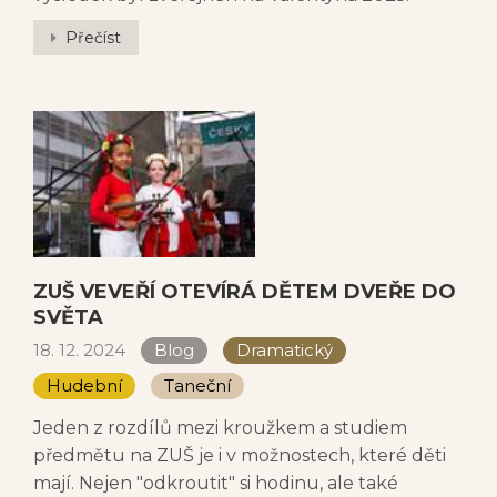
Přečíst
ZUŠ VEVEŘÍ OTEVÍRÁ DĚTEM DVEŘE DO
SVĚTA
18. 12. 2024
Blog
Dramatický
Hudební
Taneční
Jeden z rozdílů mezi kroužkem a studiem
předmětu na ZUŠ je i v možnostech, které děti
mají. Nejen "odkroutit" si hodinu, ale také