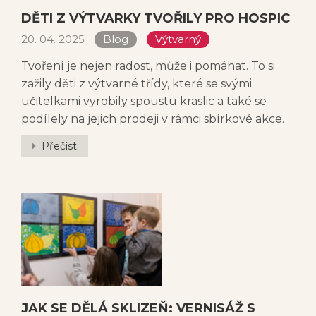
DĚTI Z VÝTVARKY TVOŘILY PRO HOSPIC
20. 04. 2025
Blog
Výtvarný
Tvoření je nejen radost, může i pomáhat. To si
zažily děti z výtvarné třídy, které se svými
učitelkami vyrobily spoustu kraslic a také se
podílely na jejich prodeji v rámci sbírkové akce.
Přečíst
JAK SE DĚLÁ SKLIZEŇ: VERNISÁŽ S