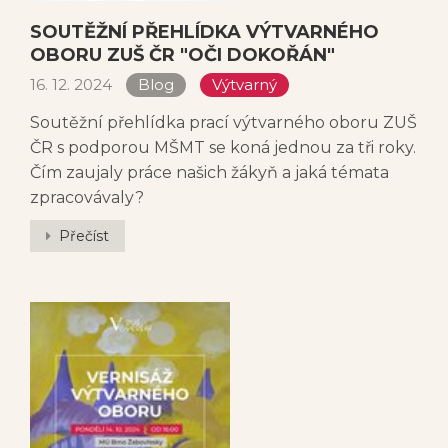
SOUTĚŽNÍ PŘEHLÍDKA VÝTVARNÉHO
OBORU ZUŠ ČR "OČI DOKOŘÁN"
16. 12. 2024
Blog
Výtvarný
Soutěžní přehlídka prací výtvarného oboru ZUŠ
ČR s podporou MŠMT se koná jednou za tři roky.
Čím zaujaly práce našich žákyň a jaká témata
zpracovávaly?
Přečíst