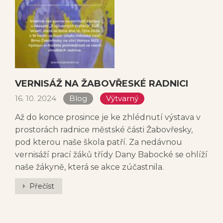
VERNISÁŽ NA ŽABOVŘESKÉ RADNICI
16. 10. 2024
Blog
Výtvarný
Až do konce prosince je ke zhlédnutí výstava v
prostorách radnice městské části Žabovřesky,
pod kterou naše škola patří. Za nedávnou
vernisáží prací žáků třídy Dany Babocké se ohlíží
naše žákyně, která se akce zúčastnila.
Přečíst