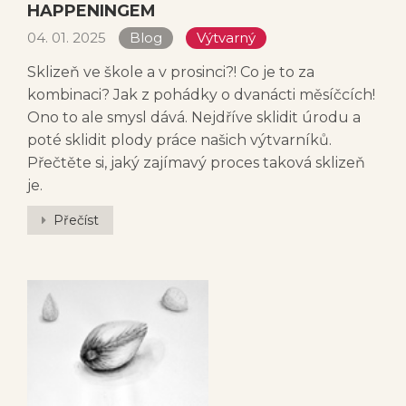
HAPPENINGEM
04. 01. 2025
Blog
Výtvarný
Sklizeň ve škole a v prosinci?! Co je to za
kombinaci? Jak z pohádky o dvanácti měsíčcích!
Ono to ale smysl dává. Nejdříve sklidit úrodu a
poté sklidit plody práce našich výtvarníků.
Přečtěte si, jaký zajímavý proces taková sklizeň
je.
Přečíst