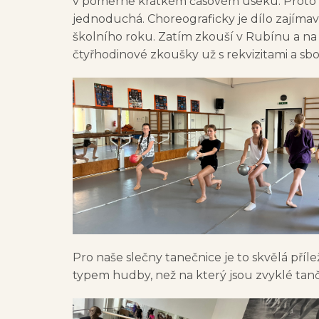
v poměrně krátkém časovém úseku. Proto bu
jednoduchá. Choreograficky je dílo zajímavé s
školního roku. Zatím zkouší v Rubínu a na
čtyřhodinové zkoušky už s rekvizitami a sbo
Pro naše slečny tanečnice je to skvělá příl
typem hudby, než na který jsou zvyklé tanči