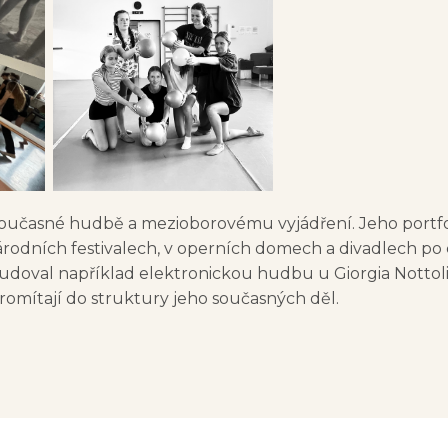
 současné hudbě a mezioborovému vyjádření. Jeho portfo
odních festivalech, v operních domech a divadlech po
udoval například elektronickou hudbu u Giorgia Nottol
promítají do struktury jeho současných děl.