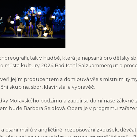
horeografii, tak v hudbě, která je napsaná pro dětský sbo
o města kultury 2024 Bad Ischl Salzkammergut a proce
oveň jejím producentem a domlouvá vše s místními týmy
ní skupina, sbor, klavírista a vypravěč.
ídky Moravského podzimu a zapojí se do ní naše žákyně z
čem bude Barbora Seidlová. Opera je v programu zařaz
a psaní mailů v angličtině, rozepisování zkoušek, děvča