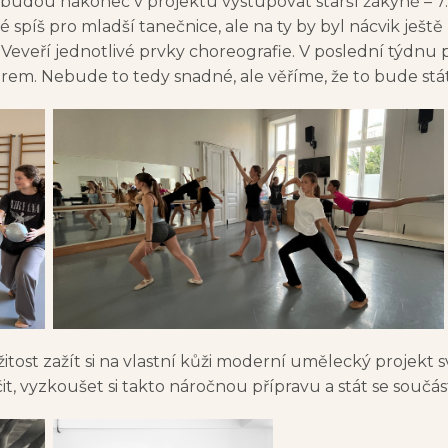
dou nakonec v projektu vystupovat starší žákyně – 7. 
píš pro mladší tanečnice, ale na ty by byl nácvik ještě př
 Veveří jednotlivé prvky choreografie. V poslední týdnu
rem. Nebude to tedy snadné, ale věříme, že to bude stát
ežitost zažít si na vlastní kůži moderní umělecký projekt
t, vyzkoušet si takto náročnou přípravu a stát se součást