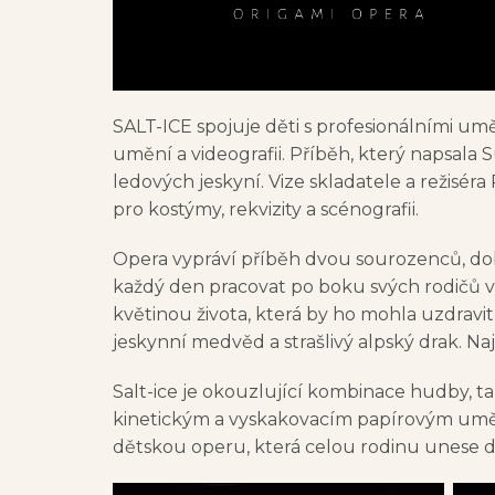
SALT-ICE spojuje děti s profesionálními umě
umění a videografii. Příběh, který napsala 
ledových jeskyní. Vize skladatele a režisé
pro kostýmy, rekvizity a scénografii.
Opera vypráví příběh dvou sourozenců, dob
každý den pracovat po boku svých rodičů v 
květinou života, která by ho mohla uzdravit
jeskynní medvěd a strašlivý alpský drak. N
Salt-ice je okouzlující kombinace hudby, ta
kinetickým a vyskakovacím papírovým uměl
dětskou operu, která celou rodinu unese d