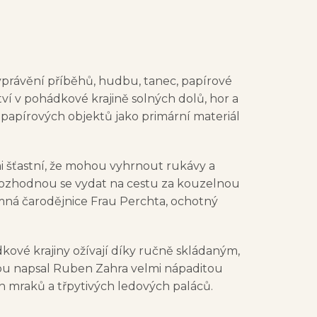
vyprávění příběhů, hudbu, tanec, papírové
tví v pohádkové krajině solných dolů, hor a
 papírových objektů jako primární materiál
i šťastní, že mohou vyhrnout rukávy a
, rozhodnou se vydat na cestu za kouzelnou
jemná čarodějnice Frau Perchta, ochotný
dkové krajiny ožívají díky ručně skládaným,
ou napsal Ruben Zahra velmi nápaditou
h mraků a třpytivých ledových paláců.