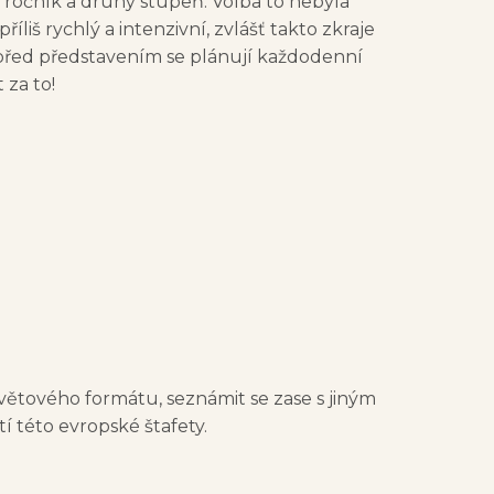
ročník a druhý stupeň. Volba to nebyla
íliš rychlý a intenzivní, zvlášť takto zkraje
 před představením se plánují každodenní
 za to!
 světového formátu, seznámit se zase s jiným
í této evropské štafety.