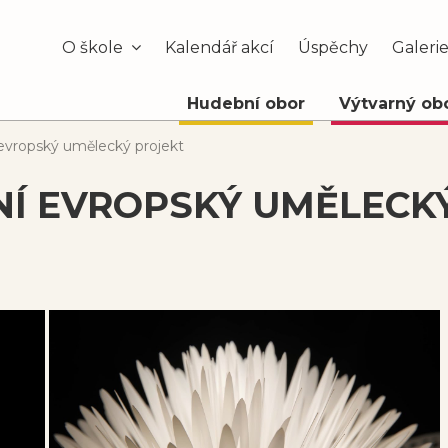
O škole
Kalendář akcí
Úspěchy
Galeri
Hudební obor
Výtvarný ob
 evropský umělecký projekt
NÍ EVROPSKÝ UMĚLECK