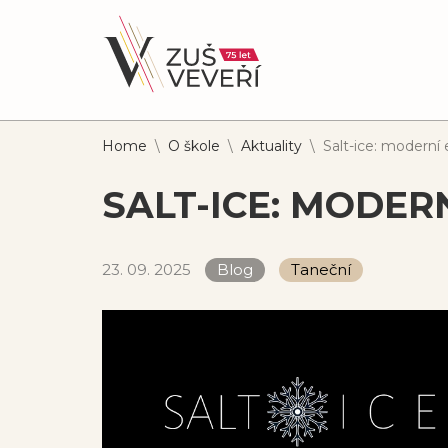
Home
\
O škole
\
Aktuality
\
Salt-ice: moderní
SALT-ICE: MODER
23. 09. 2025
Blog
Taneční