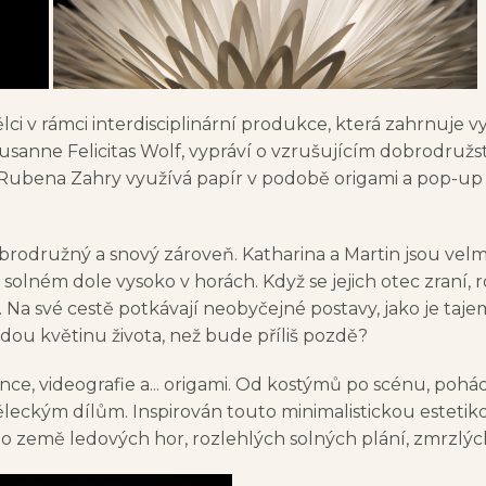
lci v rámci interdisciplinární produkce, která zahrnuje 
Susanne Felicitas Wolf, vypráví o vzrušujícím dobrodružs
ra Rubena Zahry využívá papír v podobě origami a pop-up
rodružný a snový zároveň. Katharina a Martin jsou velm
solném dole vysoko v horách. Když se jejich otec zraní
. Na své cestě potkávají neobyčejné postavy, jako je ta
ajdou květinu života, než bude příliš pozdě?
nce, videografie a... origami. Od kostýmů po scénu, pohá
eckým dílům. Inspirován touto minimalistickou estetik
o země ledových hor, rozlehlých solných plání, zmrzlýc