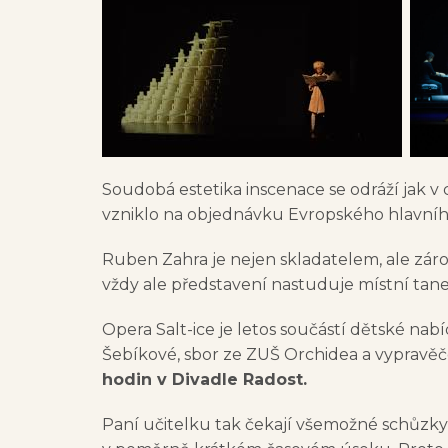
Soudobá estetika inscenace se odráží jak v c
vzniklo na objednávku Evropského hlavníh
Ruben Zahra je nejen skladatelem, ale zár
vždy ale představení nastuduje místní taneč
Opera Salt-ice je letos součástí dětské nab
Šebíkové, sbor ze ZUŠ Orchidea a vypravě
hodin v Divadle Radost.
Paní učitelku tak čekají všemožné schůzky 