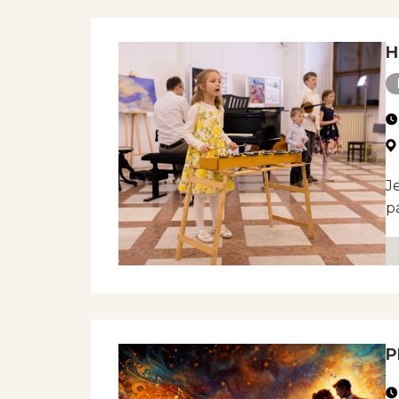
H
J
p
P