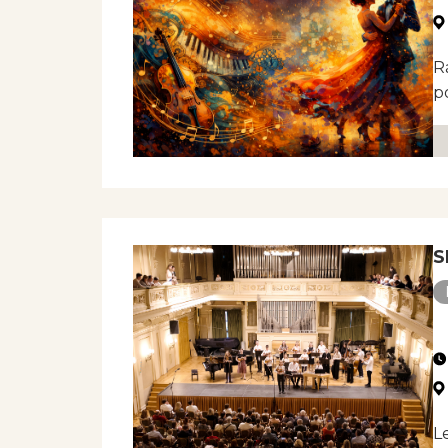
R
p
S
NE
L