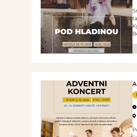
S
t
K
B
A
P