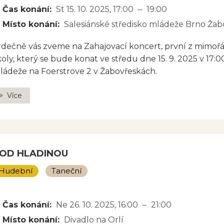
 že dílo stále není u konce, pokračujeme dál. Kovaný kv
Čas konání:
St 15. 10. 2025
, 17:00
–
19:00
 zkrátka tím životem a energií, která v tom všem po celo
Místo konání:
Salesiánské středisko mládeže Brno Žab
rdečně vás zveme na Zahajovací koncert, první z mimoř
koly, který se bude konat ve středu dne 15. 9. 2025 v 17:
ládeže na Foerstrove 2 v Žabovřeskách.
Více
OD HLADINOU
Hudební
Taneční
JBLIŽŠÍ TERMÍN
Čas konání:
Ne 26. 10. 2025
, 16:00
–
21:00
Místo konání:
Divadlo na Orlí