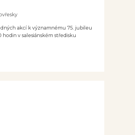
ět nahoře je pak nadějí,
u tu dobu je a věříme, že i
ovřesky
ádných akcí k významnému 75. jubileu
00 hodin v salesiánském středisku