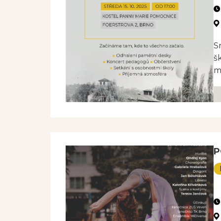
covidu. Zároveň pomník poukazuje na to,
odhodláním, duší školy, novou generací…
ještě dlouho bude
.
S
š
m
P
NE