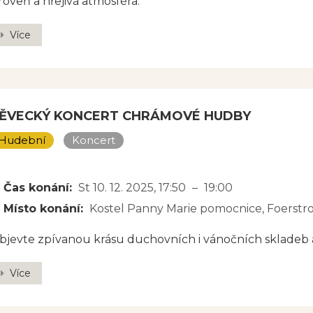
roveň a hřejivá atmosféra.
Více
ĚVECKÝ KONCERT CHRÁMOVÉ HUDBY
Hudební
Koncert
JBLIŽŠÍ TERMÍN
Čas konání:
St 10. 12. 2025
, 17:50
–
19:00
Místo konání:
Kostel Panny Marie pomocnice, Foerstr
bjevte zpívanou krásu duchovních i vánočních skladeb a
Více