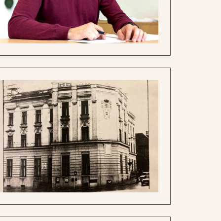
iánské oratoře, která byla tehdy násilně
 a nikdy nepřestat věřit, že umění má
 a změn. Přesto se vždy znovu nadechla a
adicích a současně hledí do budoucnosti.
 Chceme, aby se u nás děti cítily
h. A aby pochopily, že umění není jen
ňuje v živou realitu. Změnila se
lupráce, rozběhli nové projekty a dali
orové hry, žáci mají více příležitostí
ahu komunistického režimu ustoupit.
roce
1951
přibyl taneční obor a škola se