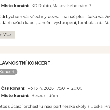
Místo konání:
KD Rubín, Makovského nám. 3
ádi bychom vás všechny pozvali na náš ples - čeká vás 
odání našich kapel, taneční vystoupení, tombola a další.
Více
LAVNOSTNÍ KONCERT
Koncert
JBLIŽŠÍ TERMÍN
Čas konání:
Po 13. 4. 2026
, 17:50
–
20:00
Místo konání:
Besední dům
etos s účastí orchestru naší partnerské školy z Lipska! Pře