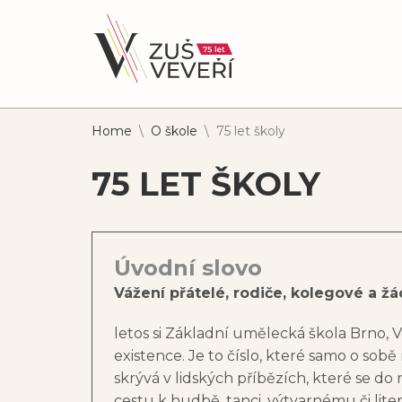
Home
\
O škole
\
75 let školy
75 LET ŠKOLY
Úvodní slovo
Vážení přátelé, rodiče, kolegové a žác
letos si Základní umělecká škola Brno, V
existence. Je to číslo, které samo o sob
skrývá v lidských příbězích, které se do na
cestu k hudbě, tanci, výtvarnému či li