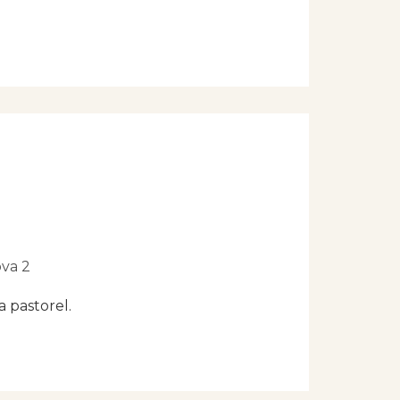
ova 2
 pastorel.