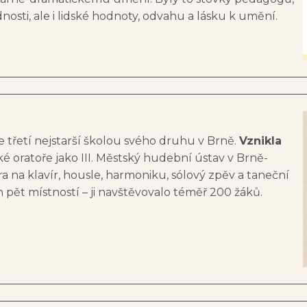
dnosti, ale i lidské hodnoty, odvahu a lásku k umění.
samozřejmá. Škola vznikla v roce 1950 v prostorách sales
áštní sílu – sílu překonávat překážky, hledat nové cesty
 v roce 1965 téměř zničil, i nelehké časy politických tlaků
e třetí nejstarší školou svého druhu v Brně.
Vznikla
a sebevědomou institucí, která stojí pevně na svých tr
ké oratoře jako III. Městský hudební ústav v Brně-
bivou větou – je to závazek, který naplňujeme každý den.
 na klavír, housle, harmoniku, sólový zpěv a taneční
šly svůj vlastní hlas, svůj pohyb, svůj obraz, svůj příbě
 pět místností – ji navštěvovalo téměř 200 žáků.
hatit celý jejich život.
lu vést, jsem svědkem, jak se naše společná práce promě
osti novými formami prezentace, posílili mezinárodní spo
e zkvalitnila i samotná výuka – rozšířily se možnosti soub
ovřeského salesiánského střediska, které muselo po zás
– rozvíjet osobnost a lidské hodnoty mladých lidí. Už v 