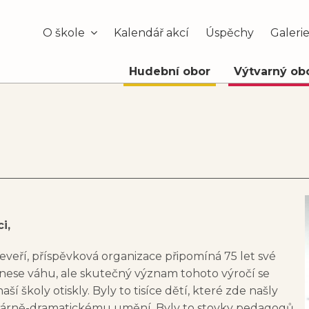
O škole
Kalendář akcí
Úspěchy
Galeri
Hudební obor
Výtvarný ob
i,
eveří, příspěvková organizace připomíná 75 let své
ě nese váhu, ale skutečný význam tohoto výročí se
ší školy otiskly. Byly to tisíce dětí, které zde našly
terárně-dramatickému umění. Byly to stovky pedagogů,