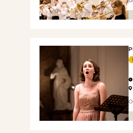
ú
P
NE
O