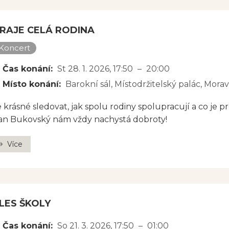
RAJE CELÁ RODINA
Koncert
Čas konání:
St 28. 1. 2026
, 17:50
–
20:00
Místo konání:
Barokní sál, Místodržitelský palác, Mora
e krásné sledovat, jak spolu rodiny spolupracují a co je p
an Bukovský nám vždy nachystá dobroty!
Více
LES ŠKOLY
Čas konání:
So 21. 3. 2026
, 17:50
–
01:00