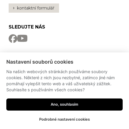
kontaktní formulář
SLEDUJTE NÁS
NEWSLETTER
Nastavení souborů cookies
Odebírat
Na našich webových stránkách používáme soubory
cookies. Některé z nich jsou nezbytné, zatímco jiné nám
PRO MÉDIA
pomáhají vylepšit tento web a váš uživatelský zážitek.
Souhlasíte s používáním všech cookies?
Partneři
PressKit
Potřebujete poradit?
Ano, souhlasím
made by
JRWN
Podrobné nastavení cookies