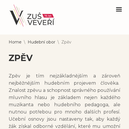
Home
\
Hudební obor
\
Zpěv
ZPĚV
Zpěv je tím nejzákladnějším a zároveň
nejběžnějším hudebním projevem člověka.
Znalost zpěvu a schopnost správného používání
mluvního hlasu je základem nejen každého
muzikanta nebo hudebního pedagoga, ale
nutnou potřebou pro mnoho dalších profesí.
Učební osnovy jsou nastaveny tak, aby každý
žák získal odborné vzdělání, které mu umožní