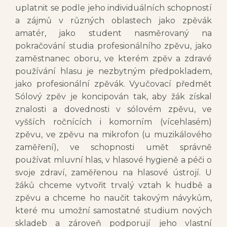
uplatnit se podle jeho individuálních schopností
a zájmů v různých oblastech jako zpěvák
amatér, jako student nasměrovaný na
pokračování studia profesionálního zpěvu, jako
zaměstnanec oboru, ve kterém zpěv a zdravé
používání hlasu je nezbytným předpokladem,
jako profesionální zpěvák. Vyučovací předmět
Sólový zpěv je koncipován tak, aby žák získal
znalosti a dovednosti v sólovém zpěvu, ve
vyšších ročnících i komorním (vícehlasém)
zpěvu, ve zpěvu na mikrofon (u muzikálového
zaměření), ve schopnosti umět správně
používat mluvní hlas, v hlasové hygieně a péči o
svoje zdraví, zaměřenou na hlasové ústrojí. U
žáků chceme vytvořit trvalý vztah k hudbě a
zpěvu a chceme ho naučit takovým návykům,
které mu umožní samostatné studium nových
skladeb a zároveň podporují jeho vlastní