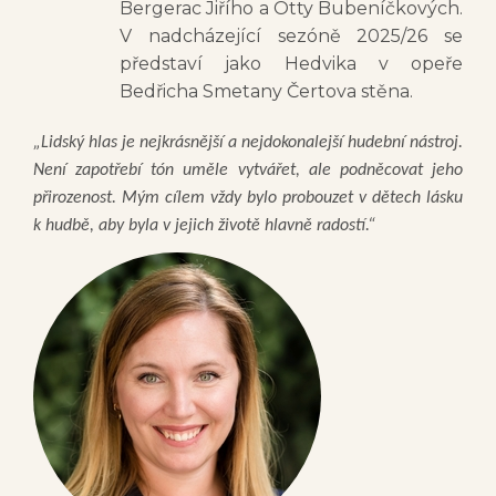
Bergerac Jiřího a Otty Bubeníčkových.
V nadcházející sezóně 2025/26 se
představí jako Hedvika v opeře
Bedřicha Smetany Čertova stěna.
„Lidský hlas je nejkrásnější a nejdokonalejší hudební nástroj.
Není zapotřebí tón uměle vytvářet, ale podněcovat jeho
přirozenost. Mým cílem vždy bylo probouzet v dětech lásku
k hudbě, aby byla v jejich životě hlavně radostí.“