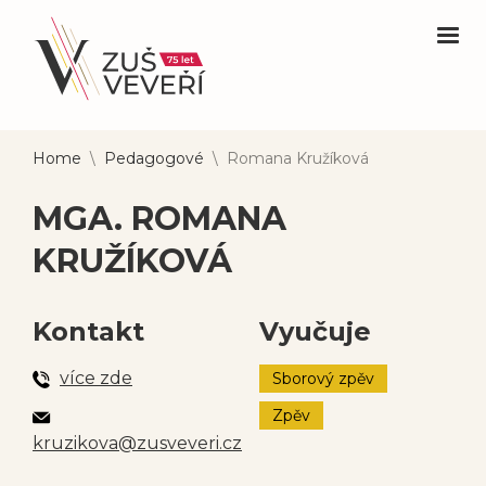
Home
\
Pedagogové
\
Romana Kružíková
MGA. ROMANA
KRUŽÍKOVÁ
Kontakt
Vyučuje
více zde
Sborový zpěv
Zpěv
kruzikova@zusveveri.cz