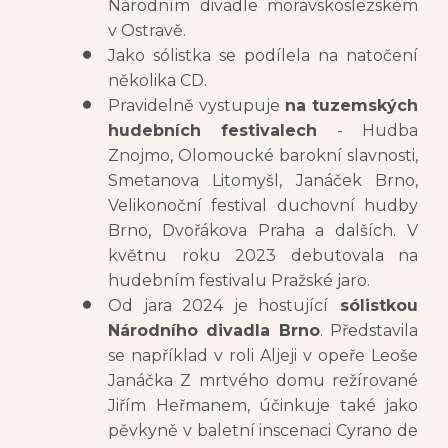
Národním divadle moravskoslezském
v Ostravě.
Jako sólistka se podílela na natočení
několika CD.
Pravidelně vystupuje
na tuzemských
hudebních festivalech
- Hudba
Znojmo, Olomoucké barokní slavnosti,
Smetanova Litomyšl, Janáček Brno,
Velikonoční festival duchovní hudby
Brno, Dvořákova Praha a dalších. V
květnu roku 2023 debutovala na
hudebním festivalu Pražské jaro.
Od jara 2024 je hostující
sólistkou
Národního divadla Brno
. Představila
se například v roli Aljeji v opeře Leoše
Janáčka Z mrtvého domu režírované
Jiřím Heřmanem, účinkuje také jako
pěvkyně v baletní inscenaci Cyrano de