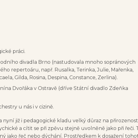
cké práci.
árodního divadla Brno (nastudovala mnoho sopránových
vého repertoáru, např. Rusalka, Terinka, Julie, Mařenka,
aela, Gilda, Rosina, Despina, Constance, Zerlina).
onína Dvořáka v Ostravě (dříve Státní divadlo Zdeňka
estry u nás i v cizině.
a nyní již i pedagogické kladu velký důraz na přirozenost
hické a cítit se při zpěvu stejně uvolněně jako při řeči. 
ený jako řeč nebo dýchání. Prostředkem k dosažení tohot