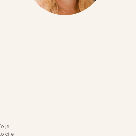
To je
o cíle