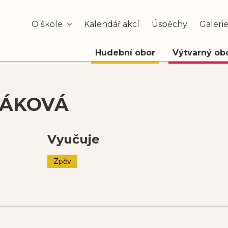
O škole
Kalendář akcí
Úspěchy
Galeri
Hudební obor
Výtvarný ob
HÁKOVÁ
Vyučuje
Zpěv