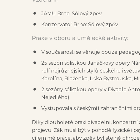
JAMU Brno: Sólový zpěv
Konzervatoř Brno: Sólový zpěv
Praxe v oboru a umělecké aktivity:
V současnosti se věnuje pouze pedagogi
25 sezón sólistkou Janáčkovy opery N
rolí nejrůznějších stylů českého i světo
Karolína, Blaženka, Liška Bystrouška, Mic
2 sezóny sólistkou opery v Divadle Ant
Nejedlého).
Vystupovala s českými i zahraničními orch
Díky dlouholeté praxi divadelní, koncertní 
projevu. Žák musí být v pohodě fyzické i psyc
cílem mé práce, aby zpěv byl stejně přiroz