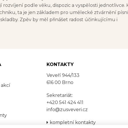
í rozvíjení podle věku, dispozic a vyspělosti jednotlivce.
techniku, ta je jen základem pro umělecké ztvárnění písní
 skladby. Zpěv by měl přinášet radost účinkujícímu i
A
KONTAKTY
Veveří 944/133
616 00 Brno
 akcí
Sekretariát:
+420 541 424 411
info@zusveveri.cz
nty
kompletní kontakty