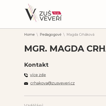
Home
\
Pedagogové
\
Magda Crháková
MGR. MAGDA CR
Kontakt
více zde
crhakova@zusveveri.cz
Vzdělání: