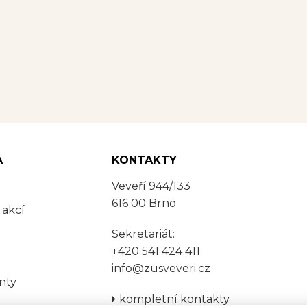
A
KONTAKTY
Veveří 944/133
616 00 Brno
 akcí
Sekretariát:
+420 541 424 411
info@zusveveri.cz
nty
kompletní kontakty