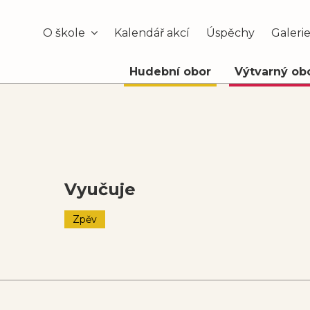
O škole
Kalendář akcí
Úspěchy
Galeri
Hudební obor
Výtvarný ob
Vyučuje
Zpěv