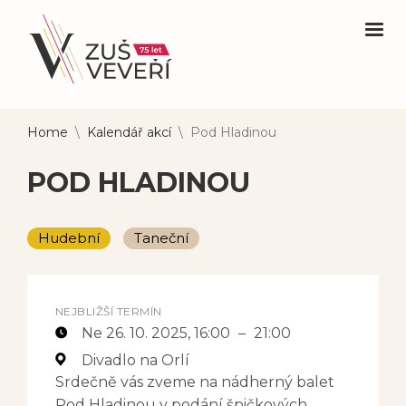
Home
\
Kalendář akcí
\
Pod Hladinou
POD HLADINOU
Hudební
Taneční
NEJBLIŽŠÍ TERMÍN
Ne 26. 10. 2025
, 16:00
–
21:00
Divadlo na Orlí
Srdečně vás zveme na nádherný balet
Pod Hladinou v podání špičkových