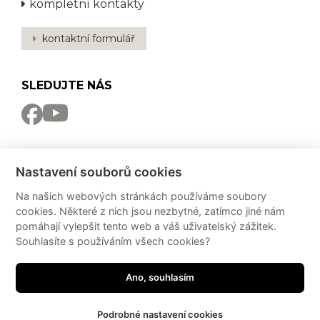
kompletní kontakty
kontaktní formulář
SLEDUJTE NÁS
NEWSLETTER
Nastavení souborů cookies
Odebírat
Na našich webových stránkách používáme soubory
cookies. Některé z nich jsou nezbytné, zatímco jiné nám
PRO MÉDIA
pomáhají vylepšit tento web a váš uživatelský zážitek.
Souhlasíte s používáním všech cookies?
Partneři
PressKit
Potřebujete poradit?
Ano, souhlasím
made by
JRWN
Podrobné nastavení cookies