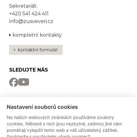
Sekretariát:
+420 541 424 411
info@zusveveri.cz
kompletní kontakty
kontaktní formulář
SLEDUJTE NÁS
NEWSLETTER
Nastavení souborů cookies
Odebírat
Na našich webových stránkách používáme soubory
cookies. Některé z nich jsou nezbytné, zatímco jiné nám
PRO MÉDIA
pomáhají vylepšit tento web a váš uživatelský zážitek.
Souhlasíte s používáním všech cookies?