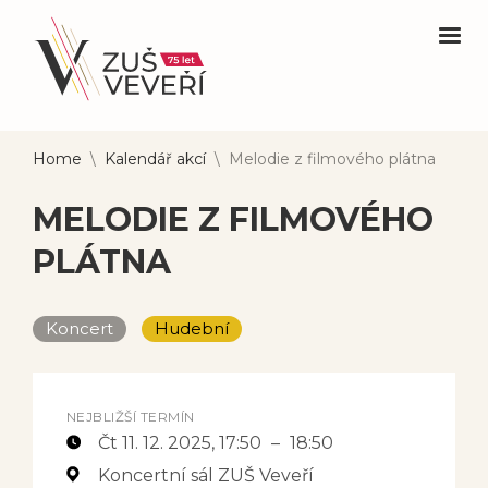
Home
\
Kalendář akcí
\
Melodie z filmového plátna
MELODIE Z FILMOVÉHO
PLÁTNA
Koncert
Hudební
NEJBLIŽŠÍ TERMÍN
Čt 11. 12. 2025
, 17:50
–
18:50
Koncertní sál ZUŠ Veveří