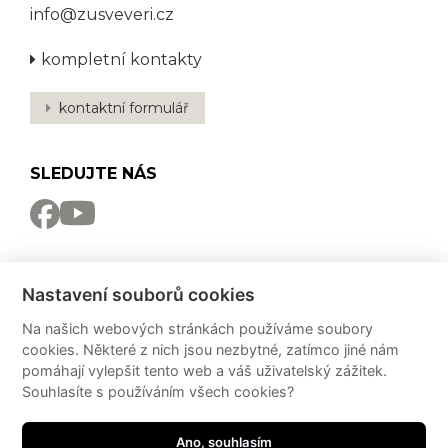
info@zusveveri.cz
kompletní kontakty
kontaktní formulář
SLEDUJTE NÁS
NEWSLETTER
Nastavení souborů cookies
Odebírat
Na našich webových stránkách používáme soubory
cookies. Některé z nich jsou nezbytné, zatímco jiné nám
PRO MÉDIA
pomáhají vylepšit tento web a váš uživatelský zážitek.
Souhlasíte s používáním všech cookies?
Partneři
PressKit
Potřebujete poradit?
Ano, souhlasím