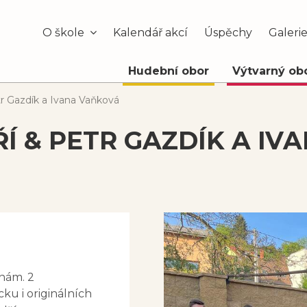
O škole
Kalendář akcí
Úspěchy
Galeri
Hudební obor
Výtvarný ob
tr Gazdík a Ivana Vaňková
ŘÍ & PETR GAZDÍK A I
nám. 2
ku i originálních