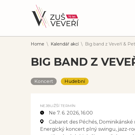
Home
\
Kalendář akcí
\
Big band z Veveří & Pe
BIG BAND Z VEVE
Koncert
Hudební
NEJBLIŽŠÍ TERMÍN
Ne 7. 6. 2026
, 16:00
Cabaret des Péchés, Dominikánské 
Energický koncert plný swingu, jazz-roc