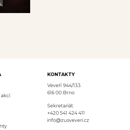
A
KONTAKTY
Veveří 944/133
616 00 Brno
 akcí
Sekretariát:
+420 541 424 411
info@zusveveri.cz
nty