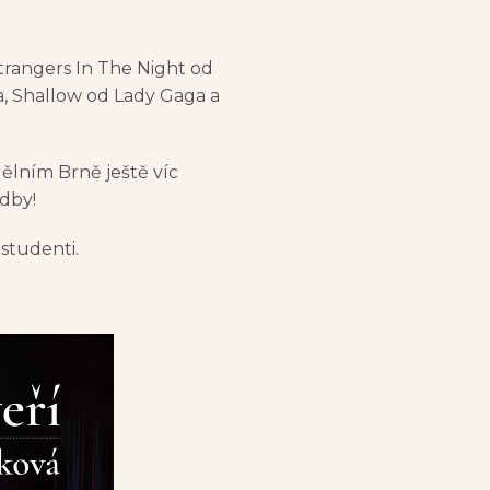
trangers In The Night od
a, Shallow od Lady Gaga a
ělním Brně ještě víc
udby!
 studenti.