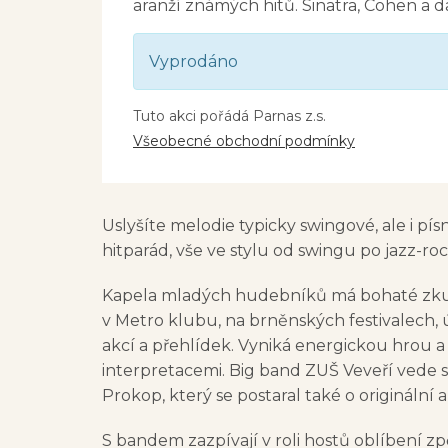
aranží známých hitů. Sinatra, Cohen a da
Vyprodáno
Tuto akci pořádá Parnas z.s.
Všeobecné obchodní podmínky
Uslyšíte melodie typicky swingové, ale i pís
hitparád, vše ve stylu od swingu po jazz-roc
Kapela mladých hudebníků má bohaté zku
v Metro klubu, na brněnských festivalech, ú
akcí a přehlídek. Vyniká energickou hrou a
interpretacemi. Big band ZUŠ Veveří vede
Prokop, který se postaral také o originální
S bandem zazpívají v roli hostů oblíbení zp