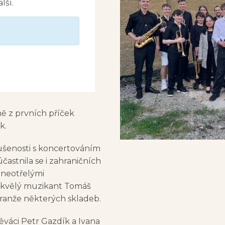
lší.
ně z prvních příček
k.
šenosti s koncertováním
častnila se i zahraničních
 neotřelými
 skvělý muzikant Tomáš
 aranže některých skladeb.
ěváci Petr Gazdík a Ivana