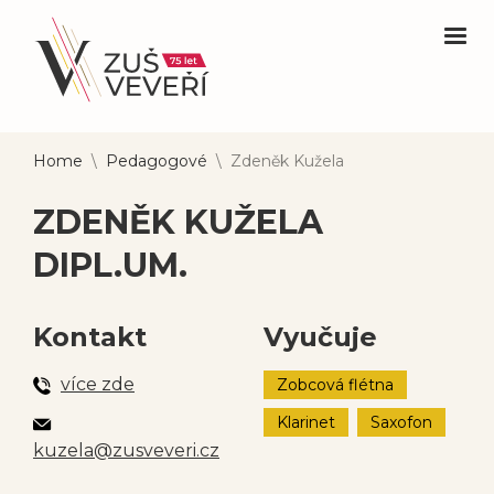
Home
\
Pedagogové
\
Zdeněk Kužela
ZDENĚK KUŽELA
DIPL.UM.
Kontakt
Vyučuje
více zde
Zobcová flétna
Klarinet
Saxofon
kuzela@zusveveri.cz