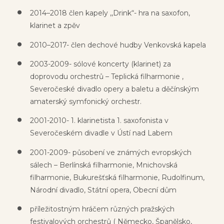
2014–2018 člen kapely ,,Drink“- hra na saxofon,
klarinet a zpěv
2010–2017- člen dechové hudby Venkovská kapela
2003-2009- sólové koncerty (klarinet) za
doprovodu orchestrů – Teplická filharmonie ,
Severočeské divadlo opery a baletu a děčínským
amaterský symfonický orchestr.
2001-2010- 1. klarinetista 1. saxofonista v
Severočeském divadle v Ústí nad Labem
2001-2009- působení ve známých evropských
sálech – Berlínská filharmonie, Mnichovská
filharmonie, Bukurešťská filharmonie, Rudolfinum,
Národní divadlo, Státní opera, Obecní dům
příležitostným hráčem různých pražských
festivalových orchestrů ( Německo, Španělsko,