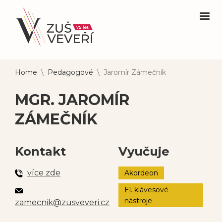
Home
\
Pedagogové
\
Jaromír Zámečník
MGR. JAROMÍR
ZÁMEČNÍK
Kontakt
Vyučuje
více zde
Akordeon
El. klávesové
nástroje
zamecnik@zusveveri.cz