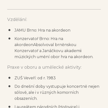
Vzdělání:
JAMU Brno: Hra na akordeon
Konzervatoř Brno: Hra na
akordeonAbsolvoval brněnskou
Konzervatoř a Janáčkovu akademii
múzických umění obor hra na akordeon.
Praxe v oboru a umělecké aktivity:
ZUŠ Veveří: od r. 1983
Do dnešní doby vystupuje koncertně nejen
sólově, ale i v různých komorních
obsazeních.
Laureátem národních (Hořovice) i