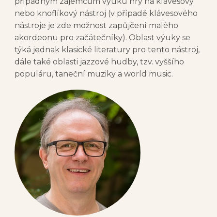
případným zájemcům výuku hry na klávesový
nebo knoflíkový nástroj (v případě klávesového
nástroje je zde možnost zapůjčení malého
akordeonu pro začátečníky). Oblast výuky se
týká jednak klasické literatury pro tento nástroj,
dále také oblasti jazzové hudby, tzv. vyššího
populáru, taneční muziky a world music.