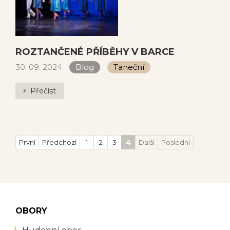
ROZTANČENÉ PŘÍBĚHY V BARCE
30. 09. 2024
Blog
Taneční
Přečíst
První
Předchozí
1
2
3
4
Další
Poslední
OBORY