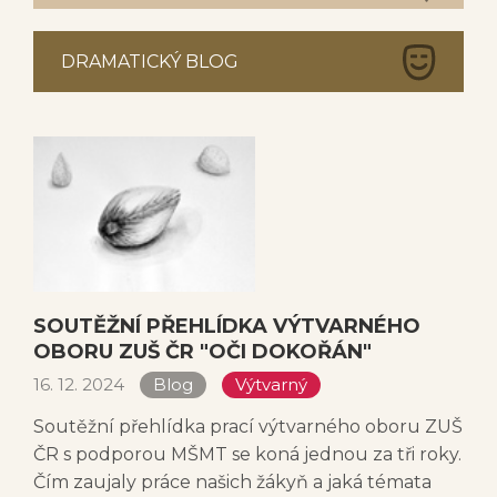
DRAMATICKÝ BLOG
SOUTĚŽNÍ PŘEHLÍDKA VÝTVARNÉHO
OBORU ZUŠ ČR "OČI DOKOŘÁN"
16. 12. 2024
Blog
Výtvarný
Soutěžní přehlídka prací výtvarného oboru ZUŠ
ČR s podporou MŠMT se koná jednou za tři roky.
Čím zaujaly práce našich žákyň a jaká témata