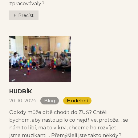
zpracovávaly?
Přečíst
HUDBÍK
20. 10. 2024
Blog
Hudební
Odkdy může dítě chodit do ZUŠ? Chtěli
bychom, aby nastoupilo co nejdříve, protože… se
nám to líbí, má to v krvi, chceme ho rozvíjet,
jsme muzikanti… Přemýšleli jste takto někdy?