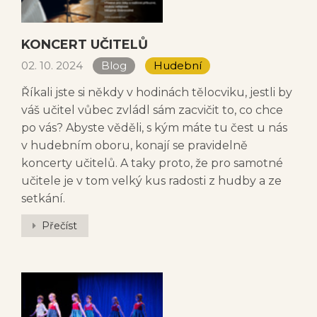
KONCERT UČITELŮ
02. 10. 2024
Blog
Hudební
Říkali jste si někdy v hodinách tělocviku, jestli by
váš učitel vůbec zvládl sám zacvičit to, co chce
po vás? Abyste věděli, s kým máte tu čest u nás
v hudebním oboru, konají se pravidelně
koncerty učitelů. A taky proto, že pro samotné
učitele je v tom velký kus radosti z hudby a ze
setkání.
Přečíst