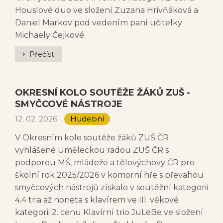
Houslové duo ve složení Zuzana Hrivňáková a
Daniel Markov pod vedením paní učitelky
Michaely Čejkové.
Přečíst
OKRESNÍ KOLO SOUTĚŽE ŽÁKŮ ZUŠ -
SMYČCOVÉ NÁSTROJE
12. 02. 2026
Hudební
V Okresním kole soutěže žáků ZUŠ ČR
vyhlášené Uměleckou radou ZUŠ ČR s
podporou MŠ, mládeže a tělovýchovy ČR pro
školní rok 2025/2026 v komorní hře s převahou
smyčcových nástrojů získalo v soutěžní kategorii
4.4 tria až noneta s klavírem ve III. věkové
kategorii 2. cenu Klavírní trio JuLeBe ve složení