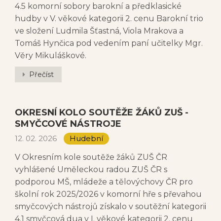
4.5 komorní sobory barokní a předklasické
hudby v V. věkové kategorii 2. cenu Barokní trio
ve složení Ludmila Šťastná, Viola Mrakova a
Tomáš Hynčica pod vedením paní učitelky Mgr.
Věry Mikuláškové.
Přečíst
OKRESNÍ KOLO SOUTĚŽE ŽÁKŮ ZUŠ -
SMYČCOVÉ NÁSTROJE
12. 02. 2026
Hudební
V Okresním kole soutěže žáků ZUŠ ČR
vyhlášené Uměleckou radou ZUŠ ČR s
podporou MŠ, mládeže a tělovýchovy ČR pro
školní rok 2025/2026 v komorní hře s převahou
smyčcových nástrojů získalo v soutěžní kategorii
4.1 smyčcová dua v I. věkové kategorii 2. cenu