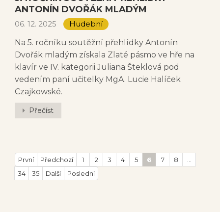
ANTONÍN DVOŘÁK MLADÝM
06. 12. 2025
Hudební
Na 5. ročníku soutěžní přehlídky Antonín
Dvořák mladým získala Zlaté pásmo ve hře na
klavír ve IV. kategorii Juliana Šteklová pod
vedením paní učitelky MgA. Lucie Halíček
Czajkowské.
Přečíst
První
Předchozí
1
2
3
4
5
6
7
8
...
34
35
Další
Poslední