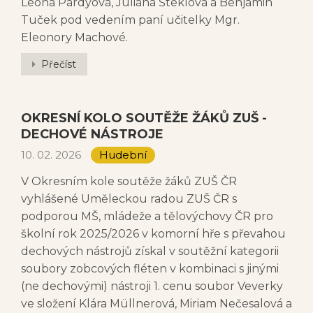
Leona Pardyová, Juliana Šteklová a Benjamin
Tuček pod vedením paní učitelky Mgr.
Eleonory Machové.
Přečíst
OKRESNÍ KOLO SOUTĚŽE ŽÁKŮ ZUŠ -
DECHOVÉ NÁSTROJE
10. 02. 2026
Hudební
V Okresním kole soutěže žáků ZUŠ ČR
vyhlášené Uměleckou radou ZUŠ ČR s
podporou MŠ, mládeže a tělovýchovy ČR pro
školní rok 2025/2026 v komorní hře s převahou
dechových nástrojů získal v soutěžní kategorii
soubory zobcových fléten v kombinaci s jinými
(ne dechovými) nástroji 1. cenu soubor Veverky
ve složení Klára Müllnerová, Miriam Nečesalová a