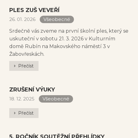
PLES ZUŠ VEVEŘÍ
26. 01. 2026
Všeobecné
Srdečně vás zveme na první školní ples, který se
uskuteční v sobotu 21. 3. 2026 v Kulturním
domě Rubín na Makovského náměstí 3 v
Žabovřeskách.
Přečíst
ZRUŠENÍ VÝUKY
18. 12. 2025
Všeobecné
Přečíst
5. ROČNÍK SOUTĚŽNÍ PŘEHLÍDKY