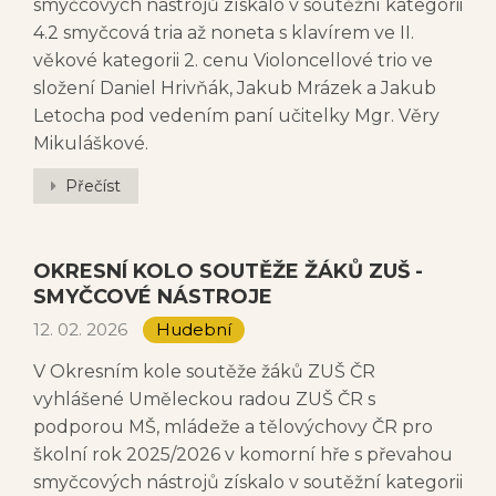
smyčcových nástrojů získalo v soutěžní kategorii
4.2 smyčcová tria až noneta s klavírem ve II.
věkové kategorii 2. cenu Violoncellové trio ve
složení Daniel Hrivňák, Jakub Mrázek a Jakub
Letocha pod vedením paní učitelky Mgr. Věry
Mikuláškové.
Přečíst
OKRESNÍ KOLO SOUTĚŽE ŽÁKŮ ZUŠ -
SMYČCOVÉ NÁSTROJE
12. 02. 2026
Hudební
V Okresním kole soutěže žáků ZUŠ ČR
vyhlášené Uměleckou radou ZUŠ ČR s
podporou MŠ, mládeže a tělovýchovy ČR pro
školní rok 2025/2026 v komorní hře s převahou
smyčcových nástrojů získalo v soutěžní kategorii