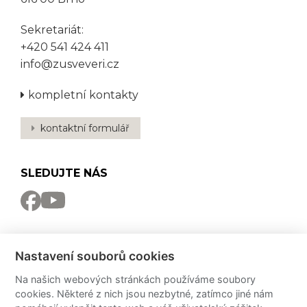
Sekretariát:
+420 541 424 411
info@zusveveri.cz
kompletní kontakty
kontaktní formulář
SLEDUJTE NÁS
NEWSLETTER
Nastavení souborů cookies
Odebírat
Na našich webových stránkách používáme soubory
cookies. Některé z nich jsou nezbytné, zatímco jiné nám
PRO MÉDIA