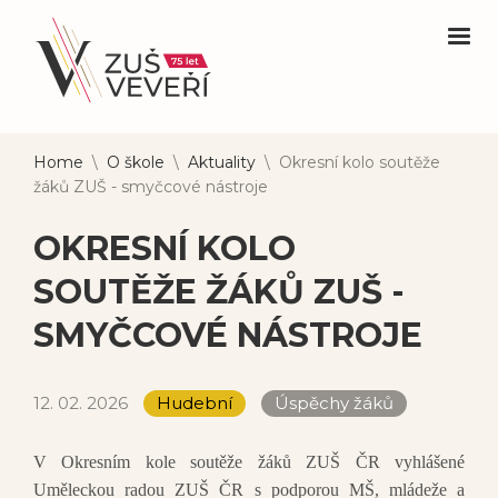
Home
\
O škole
\
Aktuality
\
Okresní kolo soutěže
žáků ZUŠ - smyčcové nástroje
OKRESNÍ KOLO
SOUTĚŽE ŽÁKŮ ZUŠ -
SMYČCOVÉ NÁSTROJE
12. 02. 2026
Hudební
Úspěchy žáků
V Okresním kole soutěže žáků ZUŠ ČR vyhlášené
Uměleckou radou ZUŠ ČR s podporou MŠ, mládeže a