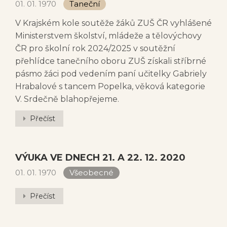
01. 01. 1970
Taneční
V Krajském kole soutěže žáků ZUŠ ČR vyhlášené
Ministerstvem školství, mládeže a tělovýchovy
ČR pro školní rok 2024/2025 v soutěžní
přehlídce tanečního oboru ZUŠ získali stříbrné
pásmo žáci pod vedením paní učitelky Gabriely
Hrabalové s tancem Popelka, věková kategorie
V. Srdečně blahopřejeme.
Přečíst
VÝUKA VE DNECH 21. A 22. 12. 2020
01. 01. 1970
Všeobecné
Přečíst