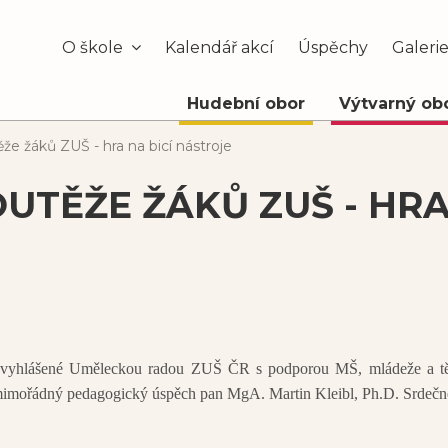
O škole
Kalendář akcí
Úspěchy
Galeri
Hudební obor
Výtvarný ob
že žáků ZUŠ - hra na bicí nástroje
UTĚŽE ŽÁKŮ ZUŠ - HRA
vyhlášené Uměleckou radou ZUŠ ČR s podporou MŠ, mládeže a tě
za mimořádný pedagogický úspěch pan MgA. Martin Kleibl, Ph.D. Srdečn