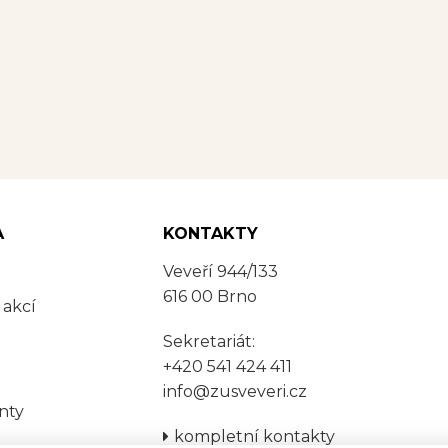
A
KONTAKTY
Veveří 944/133
616 00 Brno
 akcí
Sekretariát:
+420 541 424 411
info@zusveveri.cz
nty
kompletní kontakty