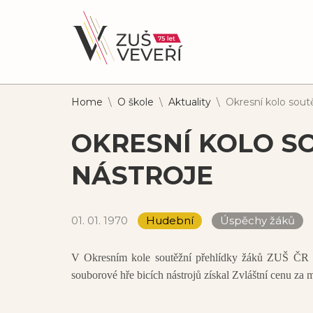
Home
\
O škole
\
Aktuality
\
Okresní kolo soutě
OKRESNÍ KOLO SO
NÁSTROJE
01. 01. 1970
Hudební
Úspěchy žáků
V Okresním kole soutěžní přehlídky žáků ZUŠ ČR 
souborové hře bicích nástrojů získal Zvláštní cenu 