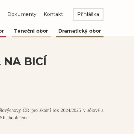
e
Dokumenty
Kontakt
Přihláška
or
Taneční obor
Dramatický obor
 NA BICÍ
lovýchovy ČR pro školní rok 2024/2025 v sólové a
ě blahopřejeme.