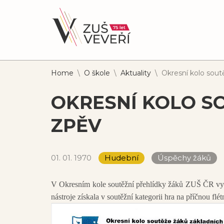
Home
\
O škole
\
Aktuality
\
Okresní kolo sout
OKRESNÍ KOLO SO
ZPĚV
01. 01. 1970
Hudební
Úspěchy žáků
V Okresním kole soutěžní přehlídky žáků ZUŠ ČR vy
nástroje získala v soutěžní kategorii hra na příčnou 