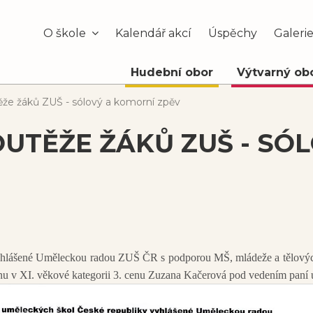
O škole
Kalendář akcí
Úspěchy
Galeri
Hudební obor
Výtvarný ob
ěže žáků ZUŠ - sólový a komorní zpěv
UTĚŽE ŽÁKŮ ZUŠ - SÓ
hlášené Uměleckou radou ZUŠ ČR s podporou MŠ, mládeže a tělovýc
flétnu v XI. věkové kategorii 3. cenu Zuzana Kačerová pod vedením pan