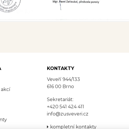
A
KONTAKTY
Veveří 944/133
616 00 Brno
 akcí
Sekretariát:
+420 541 424 411
info@zusveveri.cz
nty
kompletní kontakty