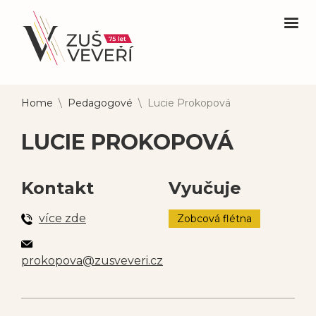
Home
\
Pedagogové
\
Lucie Prokopová
LUCIE PROKOPOVÁ
Kontakt
Vyučuje
více zde
Zobcová flétna
prokopova@zusveveri.cz