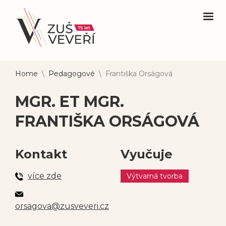
Home
\
Pedagogové
\
Františka Orságová
MGR. ET MGR.
FRANTIŠKA ORSÁGOVÁ
Kontakt
Vyučuje
více zde
Výtvarná tvorba
orsagova@zusveveri.cz