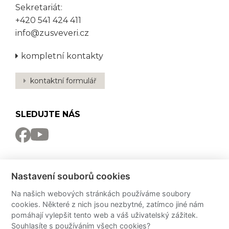
Sekretariát:
+420 541 424 411
info@zusveveri.cz
kompletní kontakty
kontaktní formulář
SLEDUJTE NÁS
NEWSLETTER
Nastavení souborů cookies
Odebírat
Na našich webových stránkách používáme soubory
cookies. Některé z nich jsou nezbytné, zatímco jiné nám
PRO MÉDIA
pomáhají vylepšit tento web a váš uživatelský zážitek.
Souhlasíte s používáním všech cookies?