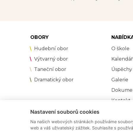
OBORY
NABÍDK
Hudební obor
O škole
Výtvarný obor
Kalendář
Taneční obor
Úspěchy
Dramatický obor
Galerie
Dokume
Kontakt
Přihláška
Nastavení souborů cookies
Na našich webových stránkách používáme soubory c
made by
JRWN
web a váš uživatelský zážitek. Souhlasíte s použí