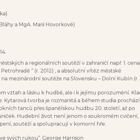
čka)
 Bláhy a MgA. Marii Hovorkové)
14.
stských a regionálních soutěží v zahraničí např. 1. cena
Petrohradě “ (r. 2012) , a absolutní vítěz městské
 na mezinárodní soutěže na Slovensku – Dolní Kubín (r. 
nom vztah a lásku k hudbě, ale i k jejímu porozumění. Kl
e. Kytarová tvorba je rozmanitá a během studia procház
rokních tanců přes španělskou hudbu 20. století, až po
iček. Hudební život není jenom o soukromém cvičení,
pení, soutěží a spolupracují v komorní hře.
ve svých rukou”. George Harrison