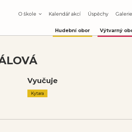
O škole
Kalendář akcí
Úspěchy
Galeri
Hudební obor
Výtvarný ob
TÁLOVÁ
Vyučuje
Kytara