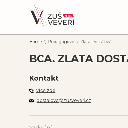
Home
\
Pedagogové
\
Zlata Dostálová
BCA. ZLATA DOS
Kontakt
více zde
dostalova@zusveveri.cz
Vzdělání: