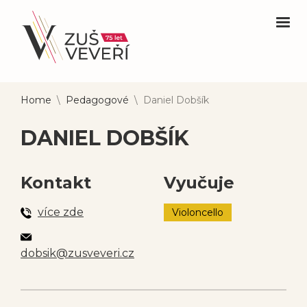
Home
\
Pedagogové
\
Daniel Dobšík
DANIEL DOBŠÍK
Kontakt
Vyučuje
více zde
Violoncello
dobsik@zusveveri.cz