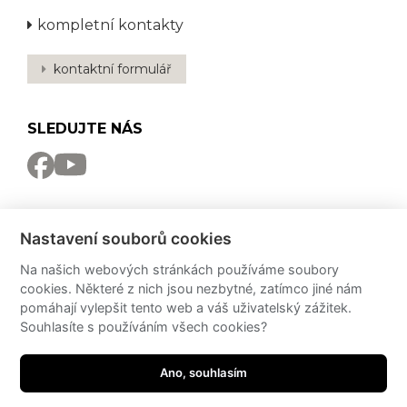
kompletní kontakty
kontaktní formulář
SLEDUJTE NÁS
NEWSLETTER
Nastavení souborů cookies
Odebírat
Na našich webových stránkách používáme soubory
cookies. Některé z nich jsou nezbytné, zatímco jiné nám
PRO MÉDIA
pomáhají vylepšit tento web a váš uživatelský zážitek.
Souhlasíte s používáním všech cookies?
Partneři
PressKit
Potřebujete poradit?
Ano, souhlasím