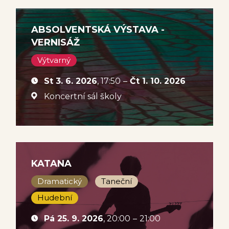
ABSOLVENTSKÁ VÝSTAVA -
VERNISÁŽ
Výtvarný
St 3. 6. 2026
, 17:50
–
Čt 1. 10. 2026
Koncertní sál školy
KATANA
Dramatický
Taneční
Hudební
Pá 25. 9. 2026
, 20:00
–
21:00