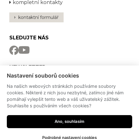
kompletní kontakty
kontaktní formulář
SLEDUJTE NÁS
NEWSLETTER
Nastavení souborů cookies
Odebírat
Na našich webových stránkách používáme soubory
cookies. Některé z nich jsou nezbytné, zatímco jiné nám
PRO MÉDIA
pomáhají vylepšit tento web a váš uživatelský zážitek.
Souhlasíte s používáním všech cookies?
Partneři
Potřebujete poradit?
Zeptejte se našeho
PressKit
asistenta!
Ano, souhlasím
made by
JRWN
Podrobné nastavení cookies