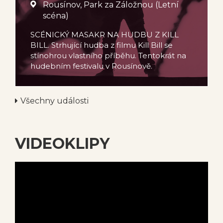
Rousínov, Park za Záložnou (Letní
scéna)
SCÉNICKÝ MASAKR NA HUDBU Z KILL
BILL. Strhující hudba z filmu Kill Bill se
stínohrou vlastního příběhu. Tentokrát na
hudebním festivalu v Rousínově.
Všechny události
VIDEOKLIPY