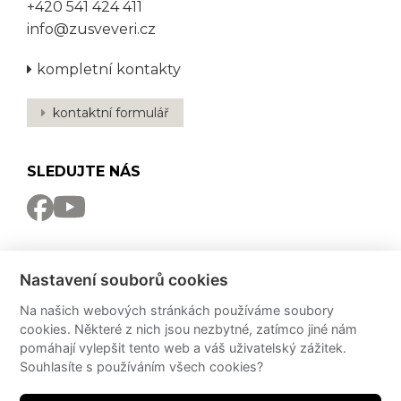
+420 541 424 411
info@zusveveri.cz
kompletní kontakty
kontaktní formulář
SLEDUJTE NÁS
NEWSLETTER
Nastavení souborů cookies
Odebírat
Na našich webových stránkách používáme soubory
cookies. Některé z nich jsou nezbytné, zatímco jiné nám
PRO MÉDIA
pomáhají vylepšit tento web a váš uživatelský zážitek.
Souhlasíte s používáním všech cookies?
Partneři