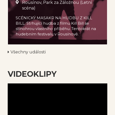
Rousínov, Park za Záložnou (Letní
scéna)
SCÉNICKÝ MASAKR NA HUDBU Z KILL
BILL. Strhující hudba z filmu Kill Bill se
stínohrou vlastního příběhu. Tentokrát na
hudebním festivalu v Rousínově.
Všechny události
VIDEOKLIPY