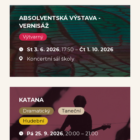
ABSOLVENTSKÁ VÝSTAVA -
VERNISÁŽ
Výtvarný
St 3. 6. 2026
, 17:50
–
Čt 1. 10. 2026
Koncertní sál školy
KATANA
Dramatický
Taneční
Hudební
Pá 25. 9. 2026
, 20:00
–
21:00