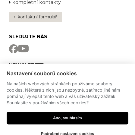
kompletní kontakty
kontaktní formulář
SLEDUJTE NÁS
NEWSLETTER
Nastavení souborů cookies
Odebírat
Na našich webových stránkách používáme soubory
cookies. Některé z nich jsou nezbytné, zatímco jiné nám
PRO MÉDIA
pomáhají vylepšit tento web a váš uživatelský zážitek.
Souhlasíte s používáním všech cookies?
Partneři
Potřebujete poradit?
Zeptejte se našeho
PressKit
asistenta!
Ano, souhlasím
made by
JRWN
Podrobné nastavení cookies