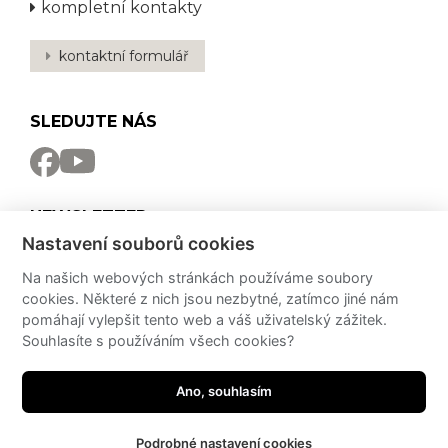
kompletní kontakty
kontaktní formulář
SLEDUJTE NÁS
NEWSLETTER
Nastavení souborů cookies
Odebírat
Na našich webových stránkách používáme soubory
cookies. Některé z nich jsou nezbytné, zatímco jiné nám
PRO MÉDIA
pomáhají vylepšit tento web a váš uživatelský zážitek.
Souhlasíte s používáním všech cookies?
Partneři
Potřebujete poradit?
Zeptejte se našeho
PressKit
asistenta!
Ano, souhlasím
made by
JRWN
Podrobné nastavení cookies