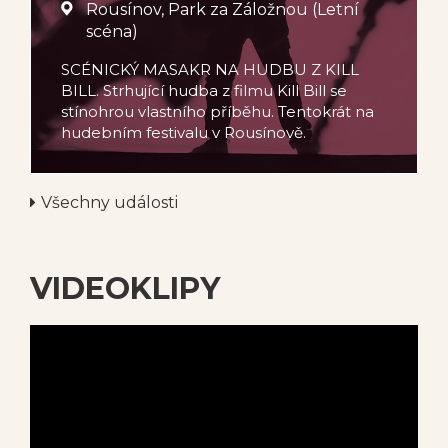
Rousínov, Park za Záložnou (Letní
scéna)
SCÉNICKÝ MASAKR NA HUDBU Z KILL
BILL. Strhující hudba z filmu Kill Bill se
stínohrou vlastního příběhu. Tentokrát na
hudebním festivalu v Rousínově.
Všechny události
VIDEOKLIPY