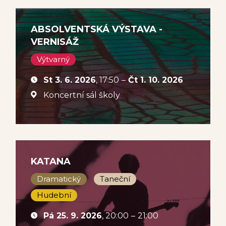
ABSOLVENTSKÁ VÝSTAVA -
VERNISÁŽ
Výtvarný
St 3. 6. 2026
, 17:50
–
Čt 1. 10. 2026
Koncertní sál školy
KATANA
Dramatický
Taneční
Hudební
Pá 25. 9. 2026
, 20:00
–
21:00