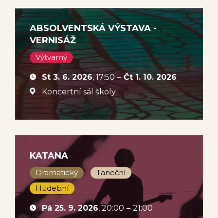
ABSOLVENTSKÁ VÝSTAVA -
VERNISÁŽ
Výtvarný
St 3. 6. 2026
, 17:50
–
Čt 1. 10. 2026
Koncertní sál školy
KATANA
Dramatický
Taneční
Hudební
Pá 25. 9. 2026
, 20:00
–
21:00