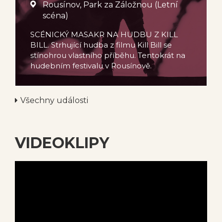
Rousínov, Park za Záložnou (Letní
scéna)
SCÉNICKÝ MASAKR NA HUDBU Z KILL
BILL. Strhující hudba z filmu Kill Bill se
stínohrou vlastního příběhu. Tentokrát na
hudebním festivalu v Rousínově.
Všechny události
VIDEOKLIPY