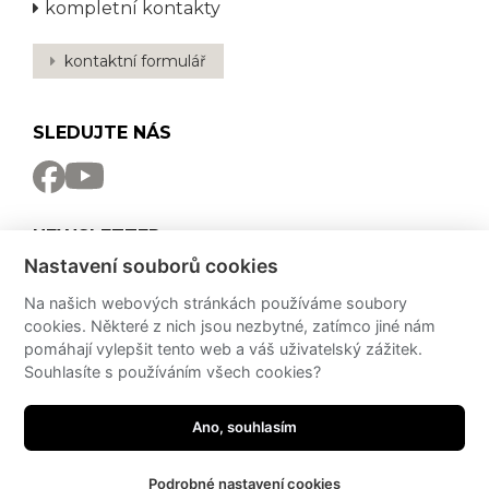
kompletní kontakty
kontaktní formulář
SLEDUJTE NÁS
NEWSLETTER
Nastavení souborů cookies
Odebírat
Na našich webových stránkách používáme soubory
cookies. Některé z nich jsou nezbytné, zatímco jiné nám
PRO MÉDIA
pomáhají vylepšit tento web a váš uživatelský zážitek.
Souhlasíte s používáním všech cookies?
Partneři
Potřebujete poradit?
Zeptejte se našeho
PressKit
asistenta!
Ano, souhlasím
made by
JRWN
Podrobné nastavení cookies