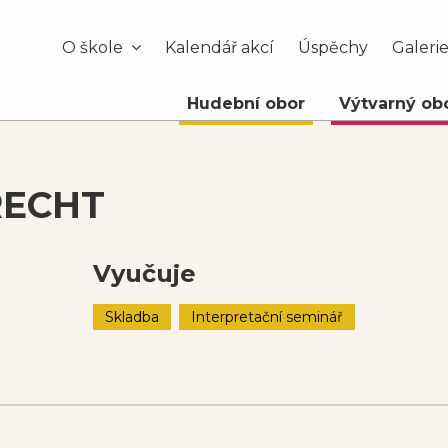
O škole
Kalendář akcí
Úspěchy
Galeri
Hudební obor
Výtvarný ob
RECHT
Vyučuje
Skladba
Interpretační seminář