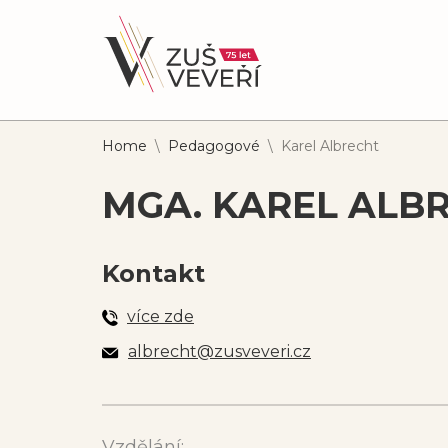
Home
\
Pedagogové
\
Karel Albrecht
MGA. KAREL ALB
Kontakt
více zde
albrecht@zusveveri.cz
Vzdělání: