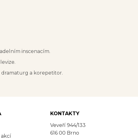
vadelním inscenacím.
levize.
í dramaturg a korepetitor.
A
KONTAKTY
Veveří 944/133
616 00 Brno
 akcí