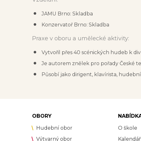
JAMU Brno: Skladba
Konzervatoř Brno: Skladba
Praxe v oboru a umělecké aktivity:
Vytvořil přes 40 scénických hudeb k di
Je autorem znělek pro pořady České te
Působí jako dirigent, klavírista, hudebn
OBORY
NABÍDK
Hudební obor
O škole
Výtvarný obor
Kalendář