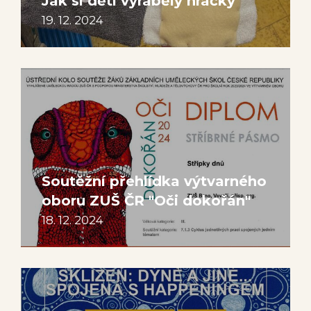
Jak si děti vyráběly hračky
19. 12. 2024
Soutěžní přehlídka výtvarného
oboru ZUŠ ČR "Oči dokořán"
18. 12. 2024