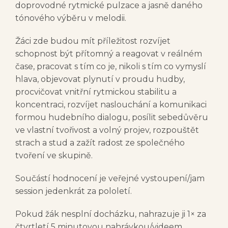
doprovodné rytmické pulzace a jasně daného
tónového výběru v melodii.
Žáci zde budou mít příležitost rozvíjet
schopnost být přítomný a reagovat v reálném
čase, pracovat s tím co je, nikoli s tím co vymyslí
hlava, objevovat plynutí v proudu hudby,
procvičovat vnitřní rytmickou stabilitu a
koncentraci, rozvíjet naslouchání a komunikaci
formou hudebního dialogu, posílit sebedůvěru
ve vlastní tvořivost a volný projev, rozpouštět
strach a stud a zažít radost ze společného
tvoření ve skupině.
Součástí hodnocení je veřejné vystoupení/jam
session jedenkrát za pololetí.
Pokud žák nesplní docházku, nahrazuje ji 1× za
čtvrtletí 5 minutovou nahrávkou/videem