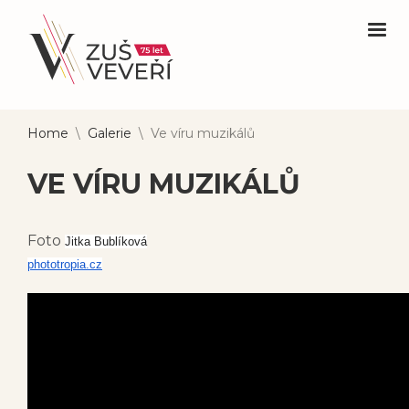
Home
\
Galerie
\
Ve víru muzikálů
VE VÍRU MUZIKÁLŮ
Foto
Jitka Bublíková
phototropia.cz