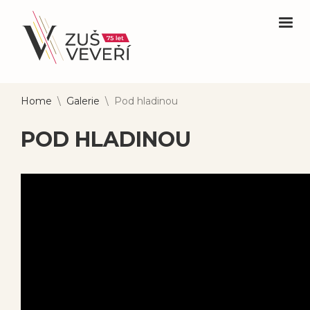
Home
\
Galerie
\
Pod hladinou
POD HLADINOU