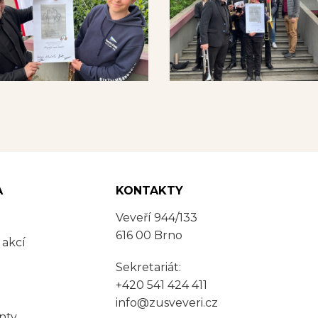
A
KONTAKTY
Veveří 944/133
616 00 Brno
 akcí
Sekretariát:
+420 541 424 411
info@zusveveri.cz
nty