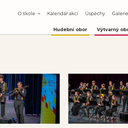
O škole
Kalendář akcí
Úspěchy
Galeri
Hudební obor
Výtvarný ob