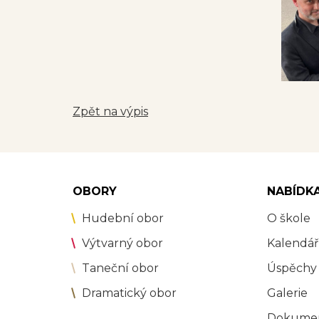
Zpět na výpis
OBORY
NABÍDK
Hudební obor
O škole
Výtvarný obor
Kalendář
Taneční obor
Úspěchy
Dramatický obor
Galerie
Dokume