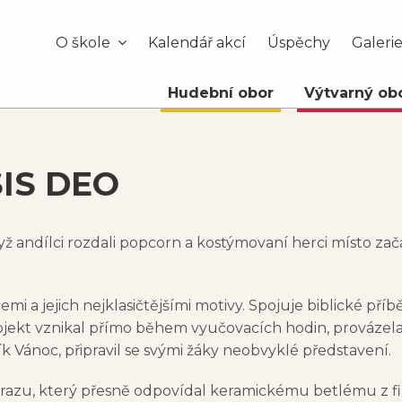
O škole
Kalendář akcí
Úspěchy
Galeri
Hudební obor
Výtvarný ob
SIS DEO
dyž andílci rozdali popcorn a kostýmovaní herci místo zač
emi a jejich nejklasičtějšími motivy. Spojuje biblické př
rojekt vznikal přímo během vyučovacích hodin, provázela
 Vánoc, připravil se svými žáky neobvyklé představení.
obrazu, který přesně odpovídal keramickému betlému z fi