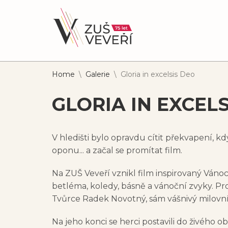
Home
\
Galerie
\
Gloria in excelsis Deo
GLORIA IN EXCEL
V hledišti bylo opravdu cítit překvapení, k
oponu... a začal se promítat film.
Na ZUŠ Veveří vznikl film inspirovaný Vánoc
betléma, koledy, básně a vánoční zvyky. P
Tvůrce Radek Novotný, sám vášnivý milovník
Na jeho konci se herci postavili do živého 