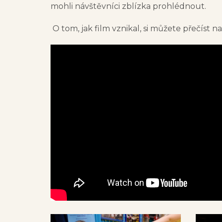
mohli návštěvníci zblízka prohlédnout.
O tom, jak film vznikal, si můžete přečíst