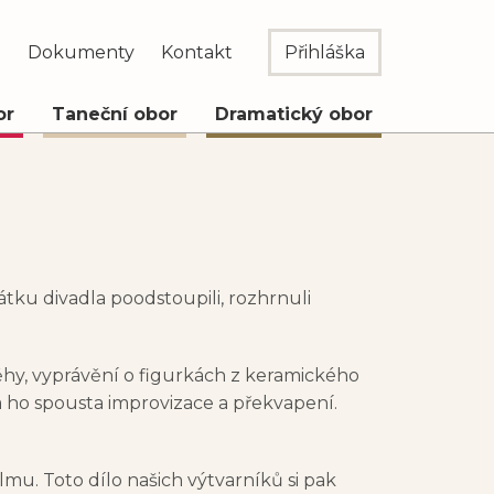
e
Dokumenty
Kontakt
Přihláška
or
Taneční obor
Dramatický obor
átku divadla poodstoupili, rozhrnuli
íběhy, vyprávění o figurkách z keramického
 ho spousta improvizace a překvapení.
lmu. Toto dílo našich výtvarníků si pak