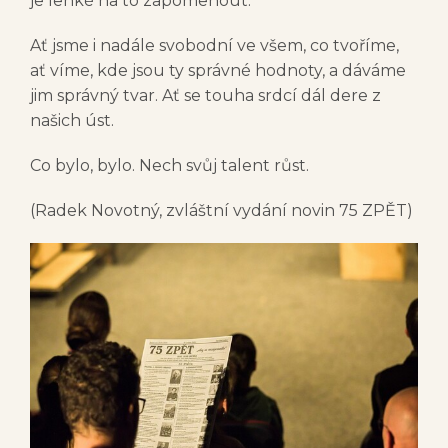
je lehké na to zapomenout.
Ať jsme i nadále svobodní ve všem, co tvoříme,
ať víme, kde jsou ty správné hodnoty, a dáváme
jim správný tvar. Ať se touha srdcí dál dere z
našich úst.
Co bylo, bylo. Nech svůj talent růst.
(Radek Novotný, zvláštní vydání novin 75 ZPĚT)