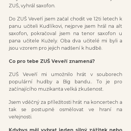
ZUŠ, vyhrál saxofon.
Do ZUŠ Veveří jsem začal chodit ve 12ti letech k
panu učiteli Kudlíkovi, nejprve jsem hrál na alt
saxofon, pokračoval jsem na tenor saxofon u
pana učitele Kužely. Oba dva učitelé mi byli a
jsou vzorem pro jejich nadšení k hudbě.
Co pro tebe ZUŠ Veveří znamená?
ZUŠ Veveří mi umožnilo hrát v souborech
populární hudby a Big bandu.. To je pro
začínajícího muzikanta velká zkušenost.
Jsem vděčný za příležitosti hrát na koncertech a
tak se postupně osmělovat ve hraní na
veřejnosti.
Kdybys měl vybrat jeden silný zážitek nebo