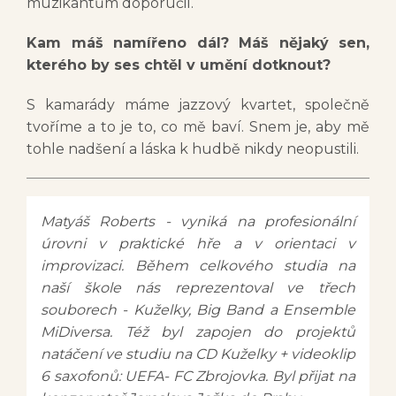
muzikantům doporučil.
Kam máš namířeno dál? Máš nějaký sen,
kterého by ses chtěl v umění dotknout?
S kamarády máme jazzový kvartet, společně
tvoříme a to je to, co mě baví. Snem je, aby mě
tohle nadšení a láska k hudbě nikdy neopustili.
Matyáš Roberts - vyniká na profesionální
úrovni v praktické hře a v orientaci v
improvizaci. Během celkového studia na
naší škole nás reprezentoval ve třech
souborech - Kuželky, Big Band a Ensemble
MiDiversa. Též byl zapojen do projektů
natáčení ve studiu na CD Kuželky + videoklip
6 saxofonů: UEFA- FC Zbrojovka. Byl přijat na