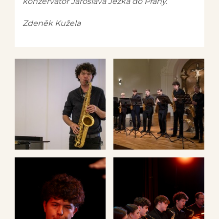
konzervatoř Jaroslava Ježka do Prahy.
Zdeněk Kužela