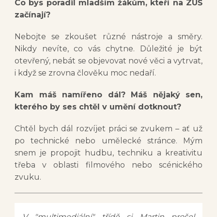
Co bys poradil mladším žákům, kteří na ZUŠ
začínají?
Nebojte se zkoušet různé nástroje a směry.
Nikdy nevíte, co vás chytne. Důležité je být
otevřený, nebát se objevovat nové věci a vytrvat,
i když se zrovna člověku moc nedaří.
Kam máš namířeno dál? Máš nějaký sen,
kterého by ses chtěl v umění dotknout?
Chtěl bych dál rozvíjet práci se zvukem – ať už
po technické nebo umělecké stránce. Mým
snem je propojit hudbu, techniku a kreativitu
třeba v oblasti filmového nebo scénického
zvuku.
V "multimediální" třídě si Martin prošel