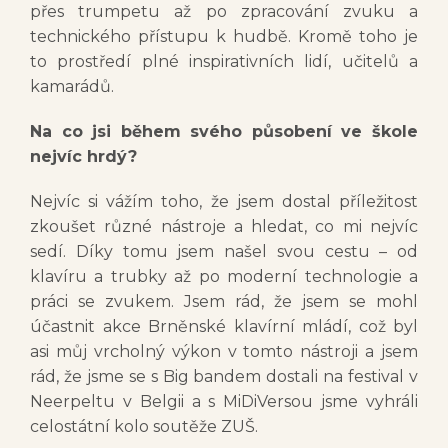
přes trumpetu až po zpracování zvuku a
technického přístupu k hudbě. Kromě toho je
to prostředí plné inspirativních lidí, učitelů a
kamarádů.
Na co jsi během svého působení ve škole
nejvíc hrdý?
Nejvíc si vážím toho, že jsem dostal příležitost
zkoušet různé nástroje a hledat, co mi nejvíc
sedí. Díky tomu jsem našel svou cestu – od
klavíru a trubky až po moderní technologie a
práci se zvukem. Jsem rád, že jsem se mohl
účastnit akce Brněnské klavírní mládí, což byl
asi můj vrcholný výkon v tomto nástroji a jsem
rád, že jsme se s Big bandem dostali na festival v
Neerpeltu v Belgii a s MiDiVersou jsme vyhráli
celostátní kolo soutěže ZUŠ.