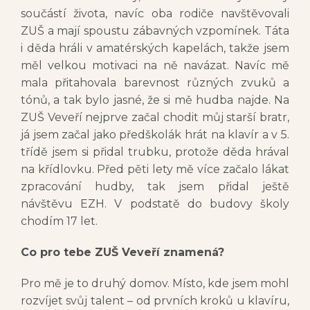
součástí života, navíc oba rodiče navštěvovali
ZUŠ a mají spoustu zábavných vzpomínek. Táta
i děda hráli v amatérských kapelách, takže jsem
měl velkou motivaci na ně navázat. Navíc mě
mala přitahovala barevnost různých zvuků a
tónů, a tak bylo jasné, že si mě hudba najde. Na
ZUŠ Veveří nejprve začal chodit můj starší bratr,
já jsem začal jako předškolák hrát na klavír a v 5.
třídě jsem si přidal trubku, protože děda hrával
na křídlovku. Před pěti lety mě více začalo lákat
zpracování hudby, tak jsem přidal ještě
návštěvu EZH. V podstatě do budovy školy
chodím 17 let.
Co pro tebe ZUŠ Veveří znamená?
Pro mě je to druhý domov. Místo, kde jsem mohl
rozvíjet svůj talent – od prvních kroků u klavíru,