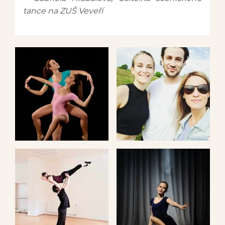
tance na ZUŠ Veveří