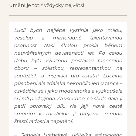
umění je totiž vždycky největší.
Lucii bych nejlépe vystihla jako milou,
veselou a mimořádně talentovanou
osobnost. Naší školou prošla během
neuvěřitelných devatenácti let. Po celou
dobu byla výraznou postavou tanečního
oboru – sólistkou, reprezentantkou na
soutěžích a inspirací pro ostatní. Lucčino
působení ale zdaleka nekončilo jen u tance –
osvědčila se i jako moderátorka a vyzkoušela
si i roli pedagoga. Za všechno, co škole dala, jí
patří obrovský dík. Na její nové cestě
směrem k medicíně jí přejeme mnoho
štěstí, radosti a naplnění.
– Gabriela Hrabalová, učitelka scénického