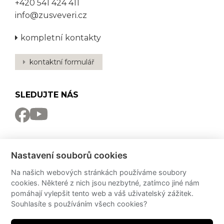
+420 541 424 411
info@zusveveri.cz
kompletní kontakty
kontaktní formulář
SLEDUJTE NÁS
NEWSLETTER
Nastavení souborů cookies
Odebírat
Na našich webových stránkách používáme soubory
cookies. Některé z nich jsou nezbytné, zatímco jiné nám
PRO MÉDIA
pomáhají vylepšit tento web a váš uživatelský zážitek.
Souhlasíte s používáním všech cookies?
Partneři
PressKit