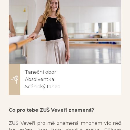
Taneční obor
Absolventka
Scénický tanec
Co pro tebe ZUŠ Veveří znamená?
ZUŠ Veveří pro mě znamená mnohem víc než