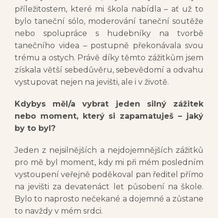
příležitostem, které mi škola nabídla – ať už to
bylo taneční sólo, moderování taneční soutěže
nebo spolupráce s hudebníky na tvorbě
tanečního videa – postupně překonávala svou
trému a ostych. Právě díky těmto zážitkům jsem
získala větší sebedůvěru, sebevědomí a odvahu
vystupovat nejen na jevišti, ale i v životě.
Kdybys měl/a vybrat jeden silný zážitek
nebo moment, který si zapamatuješ – jaký
by to byl?
Jeden z nejsilnějších a nejdojemnějších zážitků
pro mě byl moment, kdy mi při mém posledním
vystoupení veřejně poděkoval pan ředitel přímo
na jevišti za devatenáct let působení na škole.
Bylo to naprosto nečekané a dojemné a zůstane
to navždy v mém srdci.