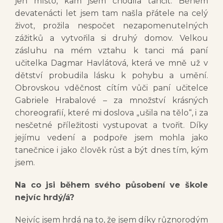
jen místo, kam jsem chodila tančit. Během
devatenácti let jsem tam našla přátele na celý
život, prožila nespočet nezapomenutelných
zážitků a vytvořila si druhý domov. Velkou
zásluhu na mém vztahu k tanci má paní
učitelka Dagmar Havlátová, která ve mně už v
dětství probudila lásku k pohybu a umění.
Obrovskou vděčnost cítím vůči paní učitelce
Gabriele Hrabalové – za množství krásných
choreografií, které mi doslova „ušila na tělo“, i za
nesčetné příležitosti vystupovat a tvořit. Díky
jejímu vedení a podpoře jsem mohla jako
tanečnice i jako člověk růst a být dnes tím, kým
jsem.
Na co jsi během svého působení ve škole
nejvíc hrdý/á?
Nejvíc jsem hrdá na to, že jsem díky různorodým