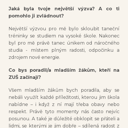
Jaká byla tvoje největší výzva? A co ti
pomohlo ji zvládnout?
Největší výzvou pro mě bylo skloubit taneční
tréninky se studiem na vysoké škole. Nakonec
byl pro mě právě tanec únikem od náročného
studia - místem plným radosti, odpočinku a
zdrojem nové energie.
Co bys poradil/a mladším žákům, kteří na
ZUŠ začínají?
Všem mladším žákům bych poradila, aby se
nebáli využít každé příležitosti, kterou jim škola
nabídne – i když z ní mají třeba obavy nebo
respekt. Právě tyto momenty nás často nejvíc
posunou. A také je důležité obklopit se přáteli a
lidmi, se kterými je jim dobře – sdílená radost z