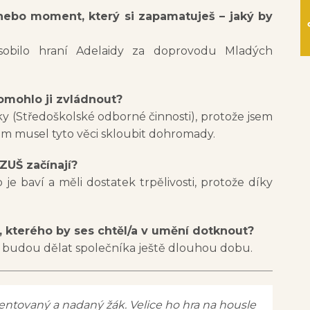
 nebo moment, který si zapamatuješ – jaký by
obilo hraní Adelaidy za doprovodu Mladých
pomohlo ji zvládnout?
 (Středoškolské odborné činnosti), protože jsem
sem musel tyto věci skloubit dohromady.
ZUŠ začínají?
je baví a měli dostatek trpělivosti, protože díky
 kterého by ses chtěl/a v umění dotknout?
le budou dělat společníka ještě dlouhou dobu.
ntovaný a nadaný žák. Velice ho hra na housle