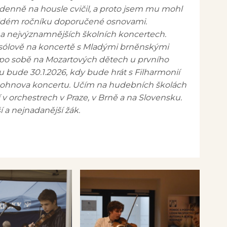
í denně na housle cvičil, a proto jsem mu mohl
 každém ročníku doporučené osnovami.
 na nejvýznamnějších školních koncertech.
 sólově na koncertě s Mladými brněnskými
y po sobě na Mozartových dětech u prvního
u bude 30.1.2026, kdy bude hrát s Filharmonií
ohnova koncertu. Učím na hudebních školách
í v orchestrech v Praze, v Brně a na Slovensku.
í a nejnadanější žák.