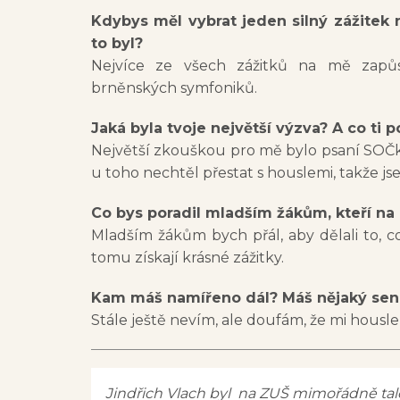
Kdybys měl vybrat jeden silný zážitek
to byl?
Nejvíce ze všech zážitků na mě zapůs
brněnských symfoniků.
Jaká byla tvoje největší výzva? A co ti 
Největší zkouškou pro mě bylo psaní SOČky
u toho nechtěl přestat s houslemi, takže j
Co bys poradil mladším žákům, kteří na 
Mladším žákům bych přál, aby dělali to, co 
tomu získají krásné zážitky.
Kam máš namířeno dál? Máš nějaký sen,
Stále ještě nevím, ale doufám, že mi hous
Jindřich Vlach byl na ZUŠ mimořádně tale