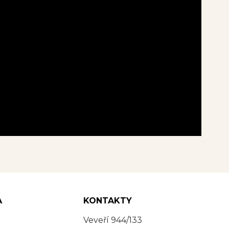
A
KONTAKTY
Veveří 944/133