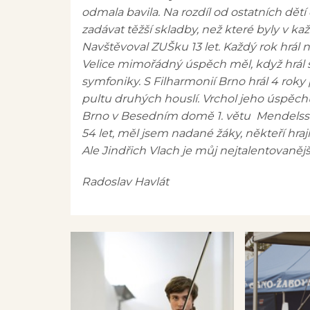
odmala bavila. Na rozdíl od ostatních dět
zadávat těžší skladby, než které byly v
Navštěvoval ZUŠku 13 let. Každý rok hrál
Velice mimořádný úspěch měl, když hrál
symfoniky. S Filharmonií Brno hrál 4 rok
pultu druhých houslí. Vrchol jeho úspěch
Brno v Besedním domě 1. větu Mendelss
54 let, měl jsem nadané žáky, někteří hraj
Ale Jindřich Vlach je můj nejtalentovanějš
Radoslav Havlát