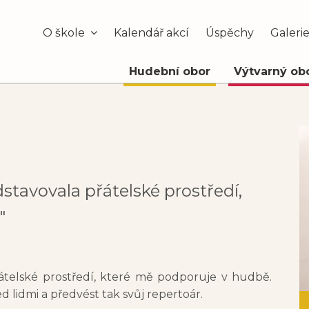
O škole
Kalendář akcí
Úspěchy
Galeri
Hudební obor
Výtvarný ob
stavovala přátelské prostředí,
"
átelské prostředí, které mě podporuje v hudbě.
d lidmi a předvést tak svůj repertoár.