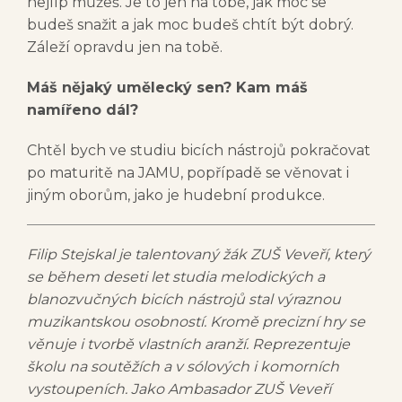
nejlíp můžeš. Je to jen na tobě, jak moc se
budeš snažit a jak moc budeš chtít být dobrý.
Záleží opravdu jen na tobě.
Máš nějaký umělecký sen? Kam máš
namířeno dál?
Chtěl bych ve studiu bicích nástrojů pokračovat
po maturitě na JAMU, popřípadě se věnovat i
jiným oborům, jako je hudební produkce.
Filip Stejskal je talentovaný žák ZUŠ Veveří, který
se během deseti let studia melodických a
blanozvučných bicích nástrojů stal výraznou
muzikantskou osobností. Kromě precizní hry se
věnuje i tvorbě vlastních aranží. Reprezentuje
školu na soutěžích a v sólových i komorních
vystoupeních. Jako Ambasador ZUŠ Veveří