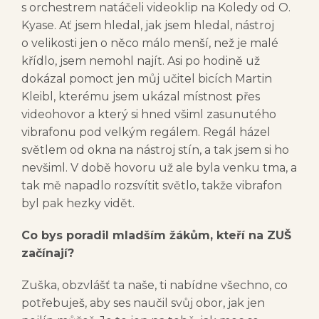
s orchestrem natáčeli videoklip na Koledy od O.
Kyase. Ať jsem hledal, jak jsem hledal, nástroj
o velikosti jen o něco málo menší, než je malé
křídlo, jsem nemohl najít. Asi po hodině už
dokázal pomoct jen můj učitel bicích Martin
Kleibl, kterému jsem ukázal místnost přes
videohovor a který si hned všiml zasunutého
vibrafonu pod velkým regálem. Regál házel
světlem od okna na nástroj stín, a tak jsem si ho
nevšiml. V době hovoru už ale byla venku tma, a
tak mě napadlo rozsvítit světlo, takže vibrafon
byl pak hezky vidět.
Co bys poradil mladším žákům, kteří na ZUŠ
začínají?
Zuška, obzvlášť ta naše, ti nabídne všechno, co
potřebuješ, aby ses naučil svůj obor, jak jen