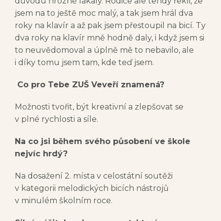
důvodu hrozně lákaly. Rodiče ale tehdy řekli, že
jsem na to ještě moc malý, a tak jsem hrál dva
roky na klavír a až pak jsem přestoupil na bicí. Ty
dva roky na klavír mně hodně daly, i když jsem si
to neuvědomoval a úplně mě to nebavilo, ale
i díky tomu jsem tam, kde teď jsem.
Co pro Tebe ZUŠ Veveří znamená?
Možnosti tvořit, být kreativní a zlepšovat se
v plné rychlosti a síle.
Na co jsi během svého působení ve škole
nejvíc hrdý?
Na dosažení 2. místa v celostátní soutěži
v kategorii melodických bicích nástrojů
v minulém školním roce.