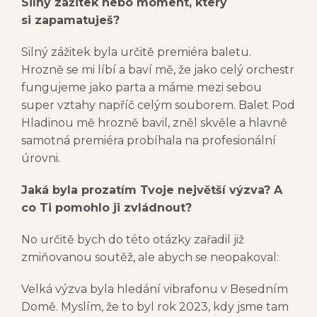
Silný zážitek nebo moment, který
si zapamatuješ?
Silný zážitek byla určitě premiéra baletu.
Hrozně se mi líbí a baví mě, že jako celý orchestr
fungujeme jako parta a máme mezi sebou
super vztahy napříč celým souborem. Balet Pod
Hladinou mě hrozně bavil, zněl skvěle a hlavně
samotná premiéra probíhala na profesionální
úrovni.
Jaká byla prozatím Tvoje největší výzva? A
co Ti pomohlo ji zvládnout?
No určitě bych do této otázky zařadil již
zmiňovanou soutěž, ale abych se neopakoval:
Velká výzva byla hledání vibrafonu v Besedním
Domě. Myslím, že to byl rok 2023, kdy jsme tam