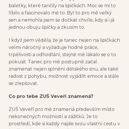
baletky, které tančily na špičkách. Moc se mi to
líbilo a fascinovalo mě to. Byl to pro mě velký
sen a nemohla jsem se dočkat chvíle, kdy si i já
jednou obuju špičky a zkusím to.
I když jsem věděla, že je tanec nejen na špičkách
velmi náročný a vyžaduje hodně práce,
trpělivosti a odhodlání, stejně mě lákalo se o to
pokusit. Tanec pro mě postupně začal
znamenat nejen splnění dětského snu, ale také
radost z pohybu, možnost vyjádřit emoce a stále
se zlepšovat.
Co pro tebe ZUŠ Veveří znamená?
ZUŠ Veveří pro mě znamená především místo
nekonečných možností a zážitků. Je to
prostředí, kde si každý najde svou vlastní cestu v