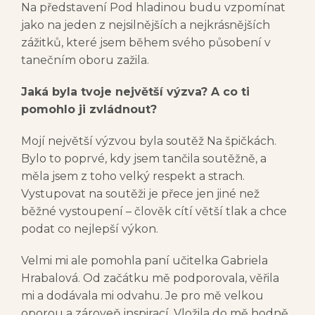
Na představení Pod hladinou budu vzpomínat
jako na jeden z nejsilnějších a nejkrásnějších
zážitků, které jsem během svého působení v
tanečním oboru zažila.
Jaká byla tvoje největší výzva? A co ti
pomohlo ji zvládnout?
Mojí největší výzvou byla soutěž Na špičkách.
Bylo to poprvé, kdy jsem tančila soutěžně, a
měla jsem z toho velký respekt a strach.
Vystupovat na soutěži je přece jen jiné než
běžné vystoupení – člověk cítí větší tlak a chce
podat co nejlepší výkon.
Velmi mi ale pomohla paní učitelka Gabriela
Hrabalová. Od začátku mě podporovala, věřila
mi a dodávala mi odvahu. Je pro mě velkou
oporou a zároveň inspirací. Vložila do mě hodně