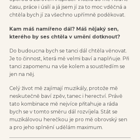
času, práce i úsilí a já jsem jí za to moc vděčná a
chtěla bych jí za všechno upřímně poděkovat.
Kam máš namířeno dál? Máš nějaký sen,
kterého by ses chtěla v umění dotknout?
Do budoucna bych se tanci dál chtěla věnovat.
Je to činnost, která mě velmi baví a naplňuje. Při
tanci zapomenu na vše kolem a soustředím se
jen na něj.
Celý život mě zajímají muzikály, protože mě
neskutečně baví zpěv, tanec i herectví. Právě
tato kombinace mě nejvíce přitahuje a ráda
bych se v tomto směru dál rozvíjela. Stát se
muzikálovou herečkou je pro mě obrovský sen
a pro jeho splnění udělám maximum.