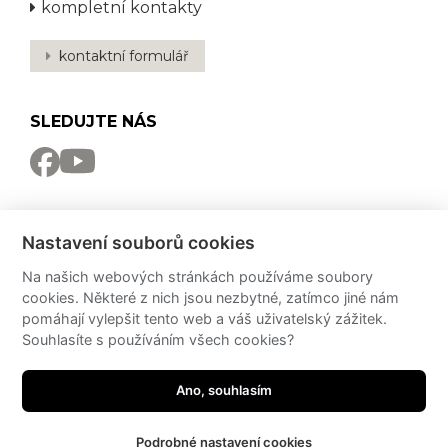
kompletní kontakty
kontaktní formulář
SLEDUJTE NÁS
NEWSLETTER
Nastavení souborů cookies
Odebírat
Na našich webových stránkách používáme soubory
cookies. Některé z nich jsou nezbytné, zatímco jiné nám
PRO MÉDIA
pomáhají vylepšit tento web a váš uživatelský zážitek.
Souhlasíte s používáním všech cookies?
Partneři
PressKit
Potřebujete poradit?
Zeptejte se našeh
Ano, souhlasím
Podrobné nastavení cookies
made by
JRWN