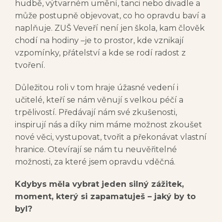
hudbě, výtvarném umění, tanci nebo divadle a
může postupně objevovat, co ho opravdu baví a
naplňuje. ZUŠ Veveří není jen škola, kam člověk
chodí na hodiny –je to prostor, kde vznikají
vzpomínky, přátelství a kde se rodí radost z
tvoření.
Důležitou roli v tom hraje úžasné vedení i
učitelé, kteří se nám věnují s velkou péčí a
trpělivostí. Předávají nám své zkušenosti,
inspirují nás a díky nim máme možnost zkoušet
nové věci, vystupovat, tvořit a překonávat vlastní
hranice. Otevírají se nám tu neuvěřitelné
možnosti, za které jsem opravdu vděčná.
Kdybys měla vybrat jeden silný zážitek,
moment, který si zapamatuješ – jaký by to
byl?