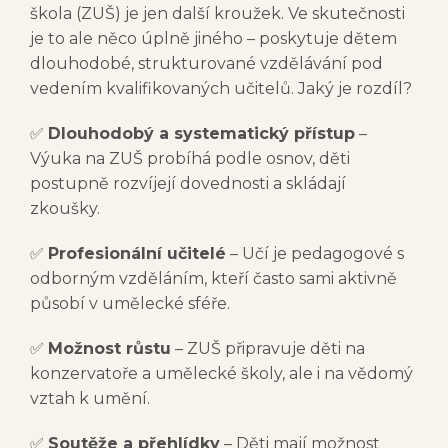
škola (ZUŠ) je jen další kroužek. Ve skutečnosti
je to ale něco úplně jiného – poskytuje dětem
dlouhodobé, strukturované vzdělávání pod
vedením kvalifikovaných učitelů. Jaký je rozdíl?
✅
Dlouhodobý a systematický přístup
–
Výuka na ZUŠ probíhá podle osnov, děti
postupně rozvíjejí dovednosti a skládají
zkoušky.
✅
Profesionální učitelé
– Učí je pedagogové s
odborným vzděláním, kteří často sami aktivně
působí v umělecké sféře.
✅
Možnost růstu
– ZUŠ připravuje děti na
konzervatoře a umělecké školy, ale i na vědomý
vztah k umění.
✅
Soutěže a přehlídky
– Děti mají možnost