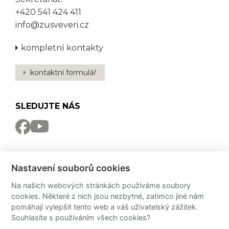
+420 541 424 411
info@zusveveri.cz
kompletní kontakty
kontaktní formulář
SLEDUJTE NÁS
NEWSLETTER
Nastavení souborů cookies
Odebírat
Na našich webových stránkách používáme soubory
cookies. Některé z nich jsou nezbytné, zatímco jiné nám
PRO MÉDIA
pomáhají vylepšit tento web a váš uživatelský zážitek.
Souhlasíte s používáním všech cookies?
Partneři