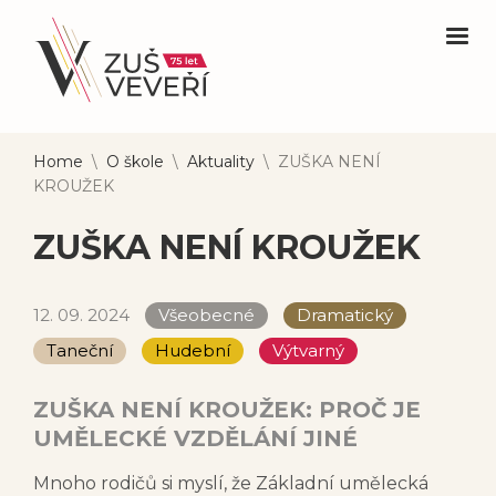
Home
\
O škole
\
Aktuality
\
ZUŠKA NENÍ
KROUŽEK
ZUŠKA NENÍ KROUŽEK
12. 09. 2024
Všeobecné
Dramatický
Taneční
Hudební
Výtvarný
ZUŠKA NENÍ KROUŽEK: PROČ JE
UMĚLECKÉ VZDĚLÁNÍ JINÉ
Mnoho rodičů si myslí, že Základní umělecká