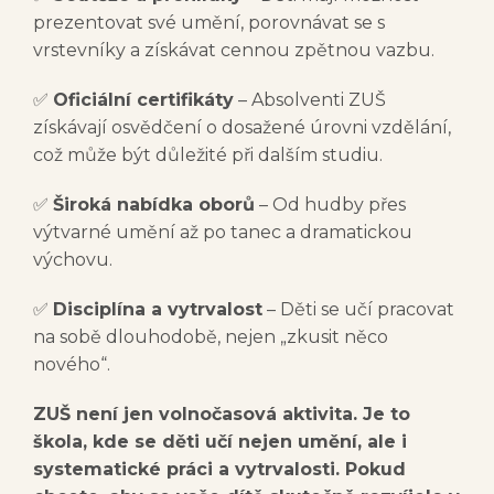
prezentovat své umění, porovnávat se s
vrstevníky a získávat cennou zpětnou vazbu.
✅
Oficiální certifikáty
– Absolventi ZUŠ
získávají osvědčení o dosažené úrovni vzdělání,
což může být důležité při dalším studiu.
✅
Široká nabídka oborů
– Od hudby přes
výtvarné umění až po tanec a dramatickou
výchovu.
✅
Disciplína a vytrvalost
– Děti se učí pracovat
na sobě dlouhodobě, nejen „zkusit něco
nového“.
ZUŠ není jen volnočasová aktivita. Je to
škola, kde se děti učí nejen umění, ale i
systematické práci a vytrvalosti. Pokud