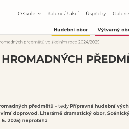
O škole
Kalendář akcí
Úspěchy
Galeri
Hudební obor
Výtvarný ob
hromadných předmětů ve školním roce 2024/2025
 HROMADNÝCH PŘEDMĚ
hromadných předmětů
– tedy
Přípravná hudební vých
avírní doprovod, Literárně dramatický obor, Scénick
 6. 2025) neprobíhá
.