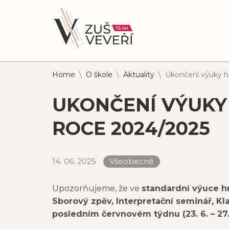
Home
\
O škole
\
Aktuality
\
Ukončení výuky 
UKONČENÍ VÝUKY
ROCE 2024/2025
14. 06. 2025
Všeobecné
Upozorňujeme, že ve
standardní výuce 
Sborový zpěv, Interpretační seminář, Kl
posledním červnovém týdnu (23. 6. – 27.