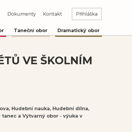
e
Dokumenty
Kontakt
Přihláška
or
Taneční obor
Dramatický obor
TŮ VE ŠKOLNÍM
ova, Hudební nauka, Hudební dílna,
ý tanec a Výtvarný obor
–
výuka v