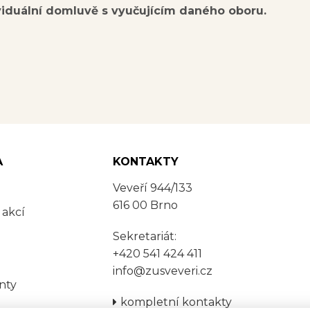
viduální domluvě s vyučujícím daného oboru.
A
KONTAKTY
Veveří 944/133
616 00 Brno
 akcí
Sekretariát:
+420 541 424 411
info@zusveveri.cz
nty
kompletní kontakty