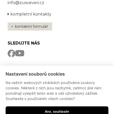
info@zusveveri.cz
kompletní kontakty
kontaktní formulář
SLEDUJTE NÁS
NEWSLETTER
Nastavení souborů cookies
Odebírat
Na našich webových stránkách používáme soubory
cookies. Některé z nich jsou nezbytné, zatímco jiné nám
PRO MÉDIA
pomáhají vylepšit tento web a váš uživatelský zážitek.
Souhlasíte s používáním všech cookies?
Partneři
PressKit
Ano, souhlasím