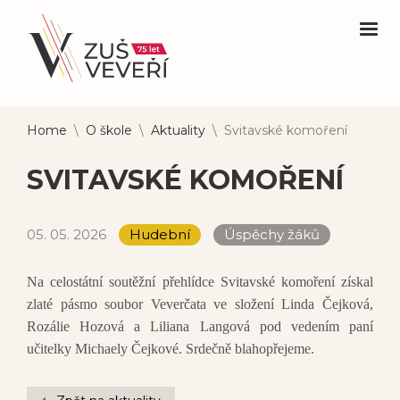
Home
\
O škole
\
Aktuality
\
Svitavské komoření
SVITAVSKÉ KOMOŘENÍ
05. 05. 2026
Hudební
Úspěchy žáků
Na celostátní soutěžní přehlídce Svitavské komoření získal
zlaté pásmo soubor Veverčata ve složení Linda Čejková,
Rozálie Hozová a Liliana Langová pod vedením paní
učitelky Michaely Čejkové. Srdečně blahopřejeme.