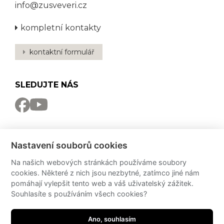
info@zusveveri.cz
kompletní kontakty
kontaktní formulář
SLEDUJTE NÁS
NEWSLETTER
Nastavení souborů cookies
Odebírat
Na našich webových stránkách používáme soubory
cookies. Některé z nich jsou nezbytné, zatímco jiné nám
PRO MÉDIA
pomáhají vylepšit tento web a váš uživatelský zážitek.
Souhlasíte s používáním všech cookies?
Partneři
PressKit
Potřebujete poradit?
Ano, souhlasím