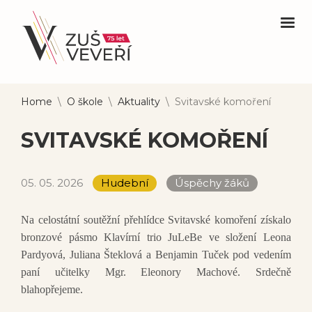
Home
\
O škole
\
Aktuality
\
Svitavské komoření
SVITAVSKÉ KOMOŘENÍ
05. 05. 2026
Hudební
Úspěchy žáků
Na celostátní soutěžní přehlídce Svitavské komoření získalo
bronzové pásmo Klavírní trio JuLeBe ve složení Leona
Pardyová, Juliana Šteklová a Benjamin Tuček pod vedením
paní učitelky Mgr. Eleonory Machové. Srdečně
blahopřejeme.