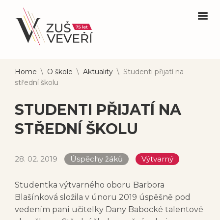
Home
\
O škole
\
Aktuality
\
Studenti přijatí na
střední školu
STUDENTI PŘIJATÍ NA
STŘEDNÍ ŠKOLU
28. 02. 2019
Úspěchy žáků
Výtvarný
Studentka výtvarného oboru Barbora
Blašínková složila v únoru 2019 úspěšně pod
vedením paní učitelky Dany Babocké talentové