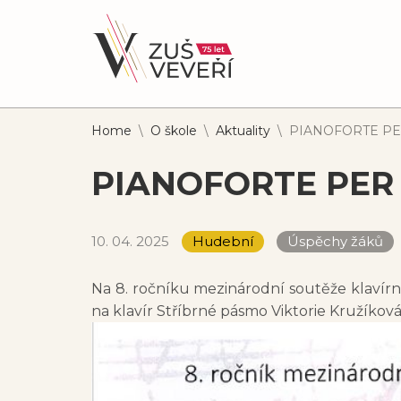
Home
\
O škole
\
Aktuality
\
PIANOFORTE PE
PIANOFORTE PER 
10. 04. 2025
Hudební
Úspěchy žáků
Na 8. ročníku mezinárodní soutěže klavír
na klavír Stříbrné pásmo Viktorie Kružíko