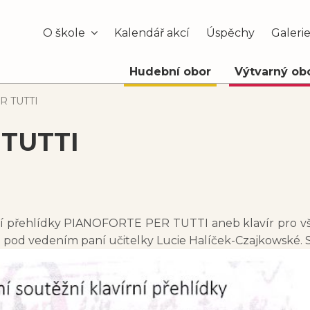
O škole
Kalendář akcí
Úspěchy
Galeri
Hudební obor
Výtvarný ob
R TUTTI
TUTTI
ní přehlídky PIANOFORTE PER TUTTI aneb klavír pro všec
vá pod vedením paní učitelky Lucie Halíček-Czajkowské.