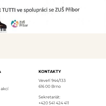
A
KONTAKTY
Veveří 944/133
616 00 Brno
 akcí
Sekretariát:
+420 541 424 411