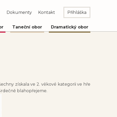
e
Dokumenty
Kontakt
Přihláška
or
Taneční obor
Dramatický obor
hny získala ve 2. věkové kategorii ve hře
 Srdečně blahopřejeme.